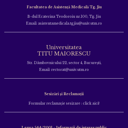
Facultatea de Asistență Medicală Tg. Jiu
B-dul Ecaterina Teodoroiu nr.100, Tg. Jiu
Email: asistentamedicala.tgjiu@univ.utm.ro
Universitatea
TITU MAIORESCU
Str. Dâmbovnicului 22, sector 4, București,
Email: rectorat@univ.utm.ro
Sesizări și Reclamații
Formular reclamație sesizare : click aici!
Legea 544/2001 - Informații de interes public