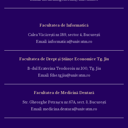
Facultatea de Informatică
Calea Văcăreşti nr.189, sector 4, Bucureşti
Email: informatica@univ.utm.ro
Facultatea de Drept și Științe Economice Tg. Jiu
B-dul Ecaterina Teodoroiu nr.100, Tg. Jiu
Email: fdse.tgjiu@univ.utm.ro
Facultatea de Medicină Dentară
Str. Gheorghe Petraşcu nr.67A, sect. 3, Bucureşti
Email: medicina.dentara@univ.utm.ro