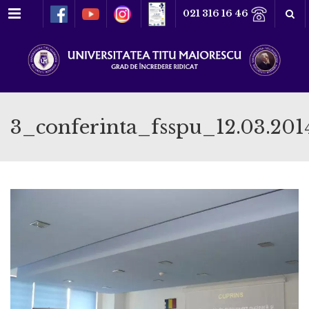
Meniu
021 316 16 46
3_conferinta_fsspu_12.03.201