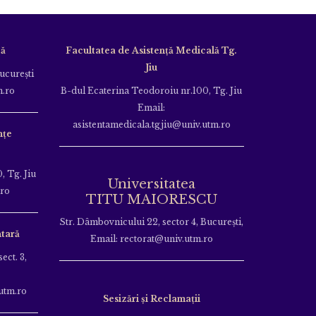
că
Facultatea de Asistență Medicală Tg.
Jiu
Bucureşti
m.ro
B-dul Ecaterina Teodoroiu nr.100, Tg. Jiu
Email:
asistentamedicala.tgjiu@univ.utm.ro
nțe
, Tg. Jiu
Universitatea
.ro
TITU MAIORESCU
Str. Dâmbovnicului 22, sector 4, București,
tară
Email: rectorat@univ.utm.ro
ect. 3,
utm.ro
Sesizări și Reclamații