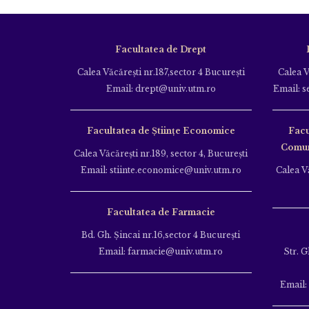
Facultatea de Drept
Calea Văcăreşti nr.187,sector 4 Bucureşti
Calea V
Email: drept@univ.utm.ro
Email: s
Facultatea de Științe Economice
Facu
Comuni
Calea Văcăreşti nr.189, sector 4, Bucureşti
Email: stiinte.economice@univ.utm.ro
Calea Vă
Facultatea de Farmacie
Bd. Gh. Şincai nr.16,sector 4 Bucureşti
Email: farmacie@univ.utm.ro
Str. G
Email: