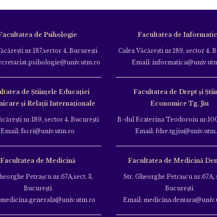
Facultatea de Psihologie
Facultatea de Informati
ăcăreşti nr.187,sector 4, Bucureşti
Calea Văcăreşti nr.189, sector 4, 
ecretariat.psihologie@univ.utm.ro
Email: informatica@univ.ut
ltatea de Ştiinţele Educației
Facultatea de Drept și Știi
care și Relații Internaționale
Economice Tg. Jiu
căreşti nr.189, sector 4, Bucureşti
B-dul Ecaterina Teodoroiu nr.100
Email: fscri@univ.utm.ro
Email: fdse.tgjiu@univ.utm
Facultatea de Medicină
Facultatea de Medicină Den
heorghe Petraşcu nr.67A,sect. 3,
Str. Gheorghe Petraşcu nr.67A, s
Bucureşti
Bucureşti
 medicina.generala@univ.utm.ro
Email: medicina.dentara@univ.