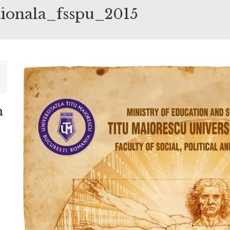
tionala_fsspu_2015
n