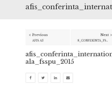
afis_conferinta_interna
Previous
Next
AFIS A3
8_CONFERINTA_FSSPU_12.03.2014
afis_conferinta_internatio
ala_fsspu_2015