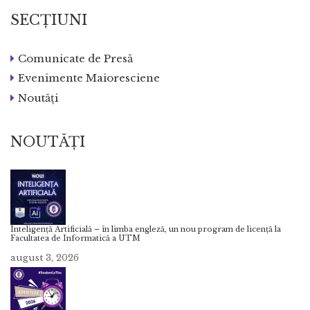
.
|
APRILIE 9, 2025
COMUNICATE DE PRESĂ
EVENIMENTE
.
|
MAIORESCIENE
NOUTĂȚI
SECȚIUNI
Comunicate de Presă
Evenimente Maioresciene
Noutăți