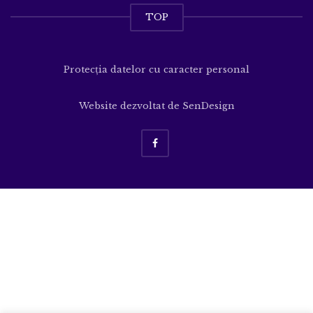
Sesizări și Reclamații
Formular reclamație sesizare : click aici!
Legea 544/2001 - Informații de interes public
Formular solicitare click aici!
TOP
Protecția datelor cu caracter personal