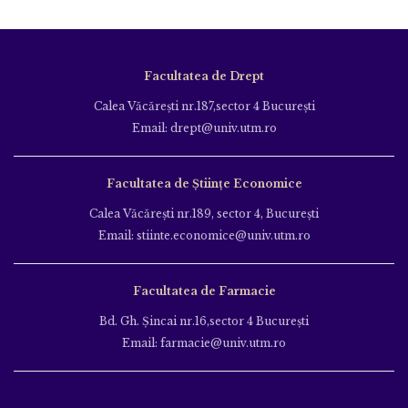
Parteneriat Nou Total Soft și Facultatea de Științele Economice UTM!
iulie 24, 2026
Participă la Școala Internațională Q-Helix 2026
iunie 24, 2026
10 motive pentru care să dai admiterea la UTM în 2026!
iunie 22, 2026
Facultatea de Drept
Calea Văcăreşti nr.187,sector 4 Bucureşti
Email: drept@univ.utm.ro