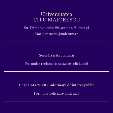
Email: fdse.tgjiu@univ.utm.ro
Facultatea de Medicină Dentară
Str. Gheorghe Petraşcu nr.67A, sect. 3, Bucureşti
Email: medicina.dentara@univ.utm.ro
Facultatea de Asistență Medicală Tg. Jiu
B-dul Ecaterina Teodoroiu nr.100, Tg. Jiu
Email: asistentamedicala.tgjiu@univ.utm.ro
Universitatea
TITU MAIORESCU
Str. Dâmbovnicului 22, sector 4, București,
Email: rectorat@univ.utm.ro