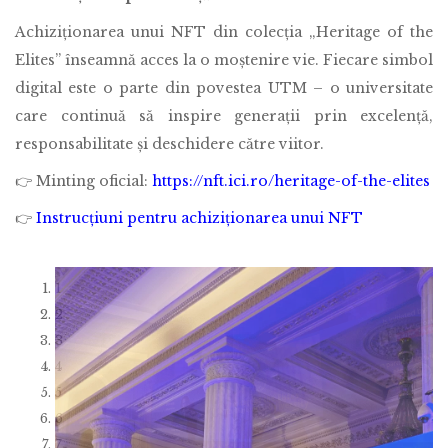
Achiziționarea unui NFT din colecția „Heritage of the
Elites” înseamnă acces la o moștenire vie. Fiecare simbol
digital este o parte din povestea UTM – o universitate
care continuă să inspire generații prin excelență,
responsabilitate și deschidere către viitor.
👉 Minting oficial:
https://nft.ici.ro/heritage-of-the-elites
👉
Instrucțiuni pentru achiziționarea unui NFT
1
2
3
4
5
6
7