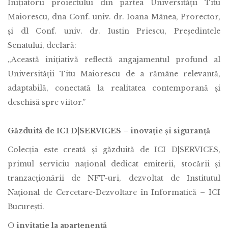
Inițiatorii proiectului din partea Universității Titu
Maiorescu, dna Conf. univ. dr. Ioana Mânea, Prorector,
și dl Conf. univ. dr. Iustin Priescu, Președintele
Senatului, declară:
„Această inițiativă reflectă angajamentul profund al
Universității Titu Maiorescu de a rămâne relevantă,
adaptabilă, conectată la realitatea contemporană și
deschisă spre viitor.”
Găzduită de ICI D|SERVICES – inovație și siguranță
Colecția este creată și găzduită de ICI D|SERVICES,
primul serviciu național dedicat emiterii, stocării și
tranzacționării de NFT-uri, dezvoltat de Institutul
Național de Cercetare-Dezvoltare în Informatică – ICI
București.
O
invitație la apartenență