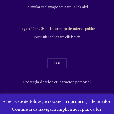
Formular reclamație sesizare : click aici!
Legea 544/2001 - Informații de interes public
Formular solicitare click aici!
TOP
Protecția datelor cu caracter personal
Website dezvoltat de
SenDesign
Acest website folosește cookie-uri proprii și ale terților.
Continuarea navigării implică acceptarea lor.