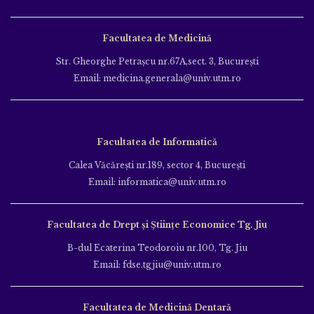
Facultatea de Medicină
Str. Gheorghe Petraşcu nr.67A,sect. 3, Bucureşti
Email: medicina.generala@univ.utm.ro
Facultatea de Informatică
Calea Văcăreşti nr.189, sector 4, Bucureşti
Email: informatica@univ.utm.ro
Facultatea de Drept și Științe Economice Tg. Jiu
B-dul Ecaterina Teodoroiu nr.100, Tg. Jiu
Email: fdse.tgjiu@univ.utm.ro
Facultatea de Medicină Dentară