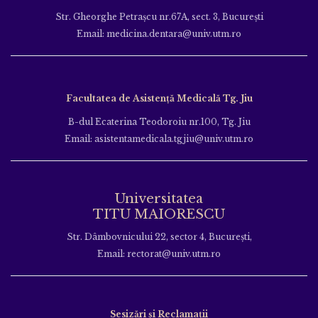
Str. Gheorghe Petraşcu nr.67A, sect. 3, Bucureşti
Email: medicina.dentara@univ.utm.ro
Facultatea de Asistență Medicală Tg. Jiu
B-dul Ecaterina Teodoroiu nr.100, Tg. Jiu
Email: asistentamedicala.tgjiu@univ.utm.ro
Universitatea
TITU MAIORESCU
Str. Dâmbovnicului 22, sector 4, București,
Email: rectorat@univ.utm.ro
Sesizări și Reclamații