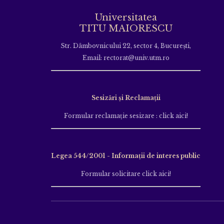
Universitatea
TITU MAIORESCU
Str. Dâmbovnicului 22, sector 4, București,
Email: rectorat@univ.utm.ro
Sesizări și Reclamații
Formular reclamație sesizare : click aici!
Legea 544/2001 - Informații de interes public
Formular solicitare click aici!