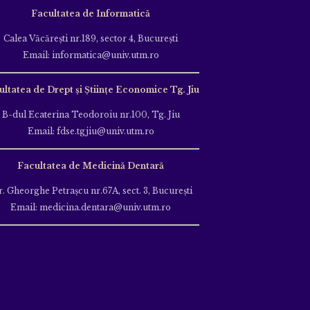
Facultatea de Informatică
Calea Văcăreşti nr.189, sector 4, Bucureşti
Email: informatica@univ.utm.ro
ultatea de Drept și Științe Economice Tg. Jiu
B-dul Ecaterina Teodoroiu nr.100, Tg. Jiu
Email: fdse.tgjiu@univ.utm.ro
Facultatea de Medicină Dentară
r. Gheorghe Petraşcu nr.67A, sect. 3, Bucureşti
Email: medicina.dentara@univ.utm.ro