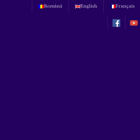
Română
English
Français