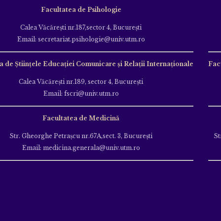
Facultatea de Psihologie
Calea Văcăreşti nr.187,sector 4, Bucureşti
Email: secretariat.psihologie@univ.utm.ro
a de Ştiinţele Educației Comunicare și Relații Internaționale
Fac
Calea Văcăreşti nr.189, sector 4, Bucureşti
Email: fscri@univ.utm.ro
Facultatea de Medicină
Str. Gheorghe Petraşcu nr.67A,sect. 3, Bucureşti
St
Email: medicina.generala@univ.utm.ro