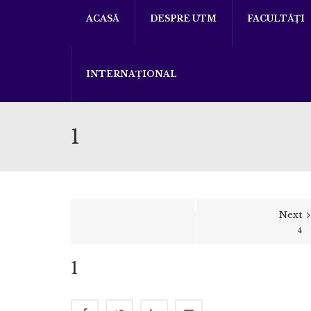
ACASĂ
DESPRE UTM
FACULTĂȚI
INTERNAȚIONAL
1
Next
4
1