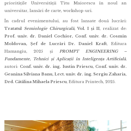
prioritățile Universității Titu Maiorescu în noul an
universitar, lansări de carte, workshop-uri.
În cadrul evenimentului, au fost lansate două lucrări:
Tratatul
Semiologie Chirurgicală,
Vol. I și II
, realizat de:
Prof. univ. dr. Daniel Cochior, Conf. univ. dr. Cosmin
Moldovan, Șef de Lucrări Dr. Daniel Kraft
, Editura
Hamangiu, 2025 și
PROMPT ENGINEERING –
Fundamente, Tehnici și Aplicații în Inteligența Artificială
,
autori:
Conf. univ. dr. ing. Iustin Priescu, Conf. univ. dr.
Geanina Silviana Banu, Lect. univ. dr. ing. Sergiu Zaharia,
Drd. Cătălina Mihaela Priescu
, Editura Printech, 2025.