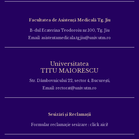
Facultatea de Asistență Medicală Tg. Jiu
B-dul Ecaterina Teodoroiu nr.100, Tg. Jiu
Email: asistentamedicala.tgjiu@univ.utm.ro
Universitatea
TITU MAIORESCU
Str. Dâmbovnicului 22, sector 4, București,
Email: rectorat@univ.utm.ro
Sesizări și Reclamații
Formular reclamație sesizare : click aici!