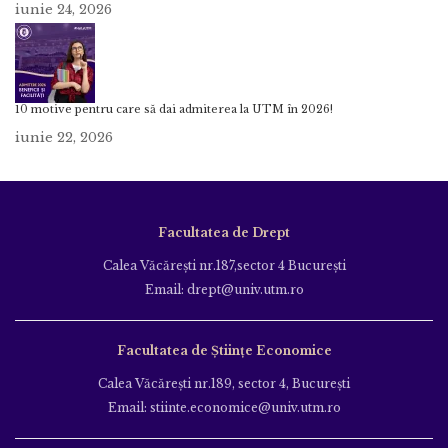
iunie 24, 2026
10 motive pentru care să dai admiterea la UTM în 2026!
iunie 22, 2026
Facultatea de Drept
Calea Văcăreşti nr.187,sector 4 Bucureşti
Email: drept@univ.utm.ro
Facultatea de Științe Economice
Calea Văcăreşti nr.189, sector 4, Bucureşti
Email: stiinte.economice@univ.utm.ro