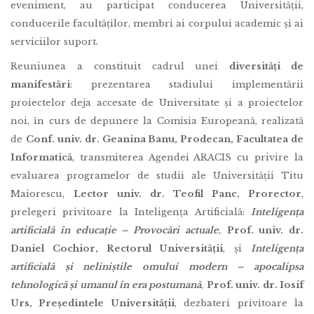
eveniment, au participat conducerea Universității,
conducerile facultăților, membri ai corpului academic și ai
serviciilor suport.
Reuniunea a constituit cadrul unei
diversități de
manifestări
: prezentarea stadiului implementării
proiectelor deja accesate de Universitate și a proiectelor
noi, în curs de depunere la Comisia Europeană, realizată
de
Conf. univ. dr. Geanina Banu, Prodecan, Facultatea de
Informatică
, transmiterea Agendei ARACIS cu privire la
evaluarea programelor de studii ale Universității Titu
Maiorescu,
Lector univ. dr. Teofil Panc, Prorector
,
prelegeri privitoare la Inteligența Artificială:
Inteligența
artificială în educație – Provocări actuale
,
Prof. univ. dr.
Daniel Cochior, Rectorul Universității
, și
Inteligența
artificială și neliniștile omului modern – apocalipsa
tehnologică și umanul în era postumană
,
Prof. univ. dr. Iosif
Urs, Președintele Universității
, dezbateri privitoare la