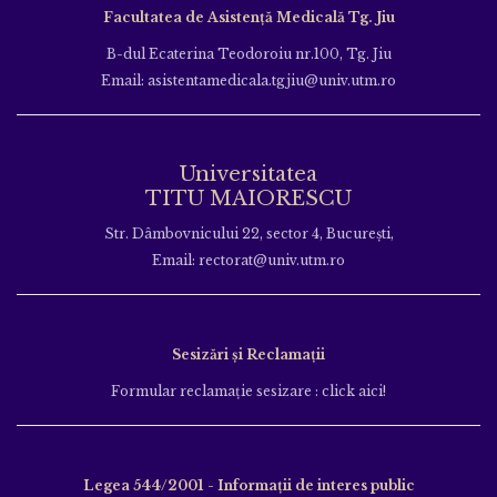
Facultatea de Asistență Medicală Tg. Jiu
B-dul Ecaterina Teodoroiu nr.100, Tg. Jiu
Email: asistentamedicala.tgjiu@univ.utm.ro
Universitatea
TITU MAIORESCU
Str. Dâmbovnicului 22, sector 4, București,
Email: rectorat@univ.utm.ro
Sesizări și Reclamații
Formular reclamație sesizare : click aici!
Legea 544/2001 - Informații de interes public