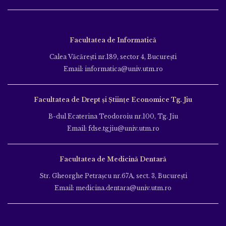
Facultatea de Informatică
Calea Văcăreşti nr.189, sector 4, Bucureşti
Email: informatica@univ.utm.ro
Facultatea de Drept și Științe Economice Tg. Jiu
B-dul Ecaterina Teodoroiu nr.100, Tg. Jiu
Email: fdse.tgjiu@univ.utm.ro
Facultatea de Medicină Dentară
Str. Gheorghe Petraşcu nr.67A, sect. 3, Bucureşti
Email: medicina.dentara@univ.utm.ro