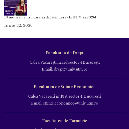
10 motive pentru care să dai admiterea la UTM în 2026!
iunie 22, 2026
Facultatea de Drept
Calea Văcăreşti nr.187,sector 4 Bucureşti
Email: drept@univ.utm.ro
Facultatea de Științe Economice
Calea Văcăreşti nr.189, sector 4, Bucureşti
Email: stiinte.economice@univ.utm.ro
Facultatea de Farmacie