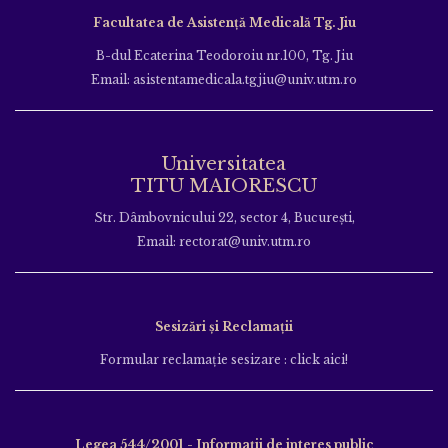
Facultatea de Asistență Medicală Tg. Jiu
B-dul Ecaterina Teodoroiu nr.100, Tg. Jiu
Email: asistentamedicala.tgjiu@univ.utm.ro
Universitatea
TITU MAIORESCU
Str. Dâmbovnicului 22, sector 4, București,
Email: rectorat@univ.utm.ro
Sesizări și Reclamații
Formular reclamație sesizare : click aici!
Legea 544/2001 - Informații de interes public