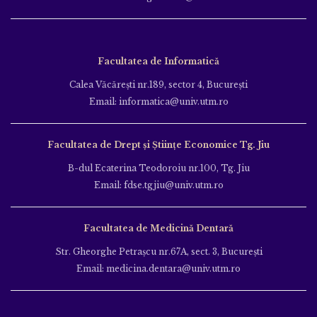
Facultatea de Informatică
Calea Văcăreşti nr.189, sector 4, Bucureşti
Email: informatica@univ.utm.ro
Facultatea de Drept și Științe Economice Tg. Jiu
B-dul Ecaterina Teodoroiu nr.100, Tg. Jiu
Email: fdse.tgjiu@univ.utm.ro
Facultatea de Medicină Dentară
Str. Gheorghe Petraşcu nr.67A, sect. 3, Bucureşti
Email: medicina.dentara@univ.utm.ro