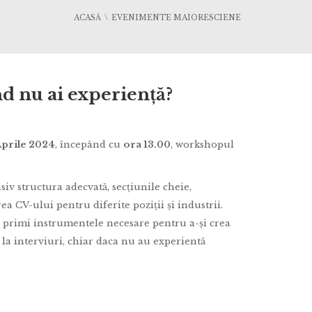
ACASĂ
EVENIMENTE MAIORESCIENE
nd nu ai experiență?
Aprile 2024
, începând cu
ora 13.00
, workshopul
iv structura adecvată, secțiunile cheie,
ea CV-ului pentru diferite poziții și industrii.
or primi instrumentele necesare pentru a-și crea
 la interviuri, chiar daca nu au experientă