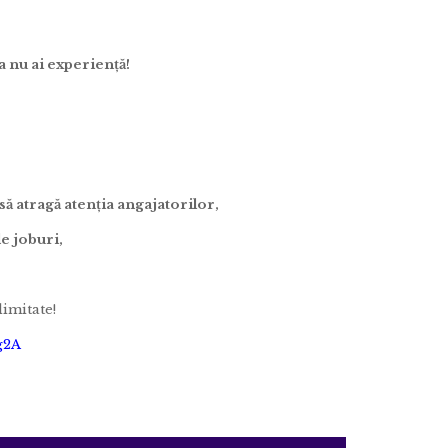
a nu ai experiență!
să atragă atenția angajatorilor,
de joburi,
limitate!
g2A