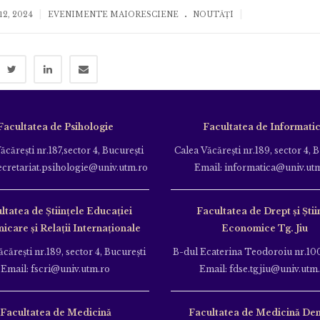
.
|
|
12, 2024
EVENIMENTE MAIORESCIENE
NOUTĂȚI
Facultatea de Psihologie
Facultatea de Informati
ăcăreşti nr.187,sector 4, Bucureşti
Calea Văcăreşti nr.189, sector 4, 
ecretariat.psihologie@univ.utm.ro
Email: informatica@univ.ut
ltatea de Ştiinţele Educației
Facultatea de Drept și Știi
care și Relații Internaționale
Economice Tg. Jiu
căreşti nr.189, sector 4, Bucureşti
B-dul Ecaterina Teodoroiu nr.100
Email: fscri@univ.utm.ro
Email: fdse.tgjiu@univ.utm
Facultatea de Medicină
Facultatea de Medicină Den