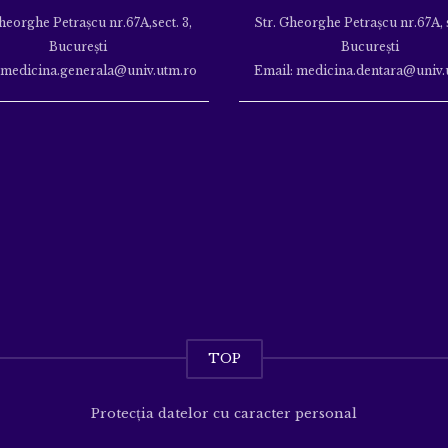
heorghe Petraşcu nr.67A,sect. 3,
Str. Gheorghe Petraşcu nr.67A, s
Bucureşti
Bucureşti
 medicina.generala@univ.utm.ro
Email: medicina.dentara@univ.
TOP
Protecția datelor cu caracter personal