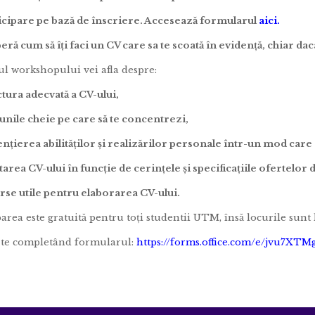
icipare pe bază de înscriere. Accesează formularul
aici
.
ră cum să îți faci un CV care sa te scoată în evidență, chiar dac
ul workshopului vei afla despre:
tura adecvată a CV-ului,
iunile cheie pe care să te concentrezi,
ențierea abilităților și realizărilor personale într-un mod care 
tarea CV-ului în funcție de cerințele și specificațiile ofertelor 
rse utile pentru elaborarea CV-ului.
parea este gratuită pentru toți studentii UTM, însă locurile sunt 
-te completând formularul:
https://forms.office.com/e/jvu7XTM