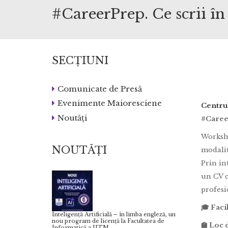
#CareerPrep. Ce scrii în
SECȚIUNI
Comunicate de Presă
Evenimente Maioresciene
Centrul
Noutăți
#Career
Worksho
NOUTĂȚI
modalită
Prin in
un CV c
profesi
🎓 Faci
Inteligență Artificială – în limba engleză, un
nou program de licență la Facultatea de
🏫 Loc
Informatică a UTM