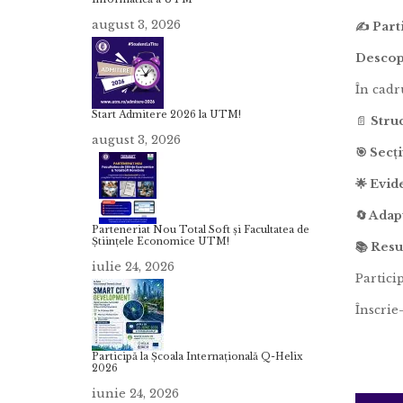
august 3, 2026
✍️ Part
Descope
În cadr
Start Admitere 2026 la UTM!
📄
Struc
august 3, 2026
🎯 Secț
🌟 Evid
🔄 Adap
Parteneriat Nou Total Soft și Facultatea de
Științele Economice UTM!
📚 Resu
iulie 24, 2026
Partici
Înscrie
Participă la Școala Internațională Q-Helix
2026
iunie 24, 2026