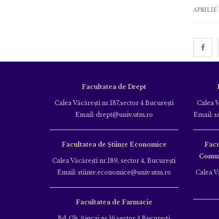
APRILIE 
Facultatea de Drept
Calea Văcăreşti nr.187,sector 4 Bucureşti
Calea V
Email: drept@univ.utm.ro
Email: s
Facultatea de Științe Economice
Facu
Comuni
Calea Văcăreşti nr.189, sector 4, Bucureşti
Email: stiinte.economice@univ.utm.ro
Calea Vă
Facultatea de Farmacie
Bd. Gh. Şincai nr.16,sector 4 Bucureşti