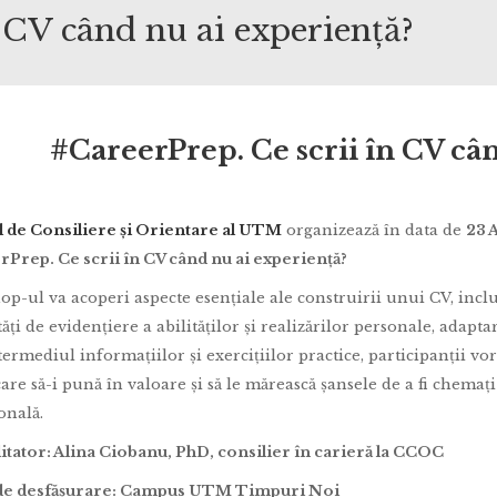
 CV când nu ai experiență?
#CareerPrep. Ce scrii în CV câ
 de Consiliere și Orientare al UTM
organizează în data de
23 
Prep. Ce scrii în CV când nu ai experiență?
p-ul va acoperi aspecte esențiale ale construirii unui CV, inclus
ți de evidențiere a abilităților și realizărilor personale, adaptar
termediul informațiilor și exercițiilor practice, participanții v
are să-i pună în valoare și să le mărească șansele de a fi chemați
onală.
litator: Alina Ciobanu, PhD, consilier în carieră la CCOC
 de desfășurare: Campus UTM Timpuri Noi