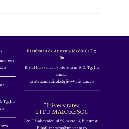
că
Facultatea de Asistență Medicală Tg.
Jiu
Bucureşti
m.ro
B-dul Ecaterina Teodoroiu nr.100, Tg. Jiu
Email:
asistentamedicala.tgjiu@univ.utm.ro
nțe
, Tg. Jiu
Universitatea
.ro
TITU MAIORESCU
Str. Dâmbovnicului 22, sector 4, București,
tară
Email: rectorat@univ.utm.ro