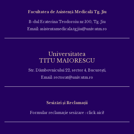
Facultatea de Asistență Medicală Tg. Jiu
B-dul Ecaterina Teodoroiu nr.100, Tg. Jiu
Email: asistentamedicala.tgjiu@univ.utm.ro
Universitatea
TITU MAIORESCU
Str. Dâmbovnicului 22, sector 4, București,
Email: rectorat@univ.utm.ro
Sesizări și Reclamații
Formular reclamație sesizare : click aici!