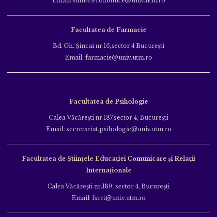
Email: stiinte.economice@univ.utm.ro
Facultatea de Farmacie
Bd. Gh. Şincai nr.16,sector 4 Bucureşti
Email: farmacie@univ.utm.ro
Facultatea de Psihologie
Calea Văcăreşti nr.187,sector 4, Bucureşti
Email: secretariat.psihologie@univ.utm.ro
Facultatea de Ştiinţele Educației Comunicare și Relații
Internaționale
Calea Văcăreşti nr.189, sector 4, Bucureşti
Email: fscri@univ.utm.ro