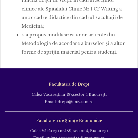
functia de şef de secție în cadrul Secţiilor
clinice ale Spitalului Clinic Nr.1 CF Witting a
unor cadre didactice din cadrul Facultăţii de
Medicină;
s-a propus modificarea unor articole din
Metodologia de acordare a burselor şi a altor
forme de sprijin material pentru studenţi.
Facultatea de Drept
Calea Văcăreşti nr.187,sector 4 Bucureşti
Email: drept@univ.utm.ro
Facultatea de Științe Economice
Calea Văcăreşti nr.189, sector 4, Bucureşti