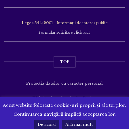
Legea 544/2001 - Informații de interes public
Formular solicitare click aici!
TOP
Protecția datelor cu caracter personal
Website dezvoltat de
SenDesign
Acest website folosește cookie-uri proprii și ale terților.
Continuarea navigării implică acceptarea lor.
De acord
Află mai mult