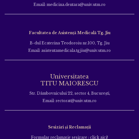
Email: medicina.dentara@univ.utm.ro
Facultatea de Asistență Medicală Tg. Jiu
B-dul Ecaterina Teodoroiu nr.100, Tg. Jiu
Email: asistentamedicala.tgjiu@univ.utm.ro
Universitatea
TITU MAIORESCU
Str. Dâmbovnicului 22, sector 4, București,
Email: rectorat@univ.utm.ro
Sesizări și Reclamații
Formular reclamație sesizare : click aici!