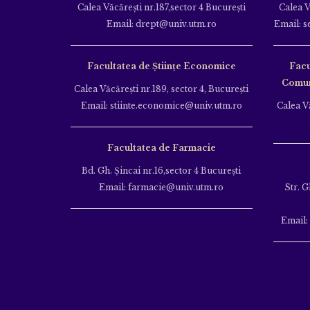
Calea Văcăreşti nr.187,sector 4 Bucureşti
Calea V
Email: drept@univ.utm.ro
Email: s
Facultatea de Științe Economice
Facu
Comuni
Calea Văcăreşti nr.189, sector 4, Bucureşti
Email: stiinte.economice@univ.utm.ro
Calea Vă
Facultatea de Farmacie
Bd. Gh. Şincai nr.16,sector 4 Bucureşti
Email: farmacie@univ.utm.ro
Str. G
Email: