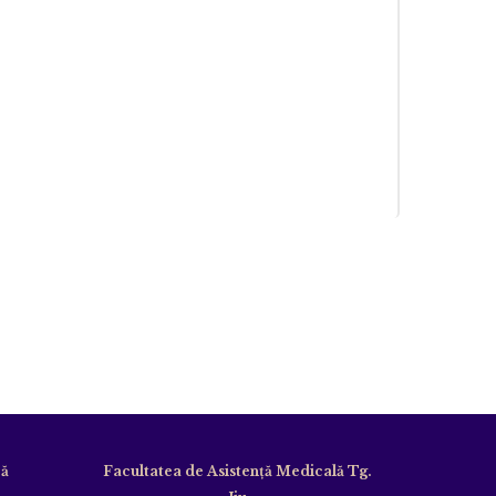
că
Facultatea de Asistență Medicală Tg.