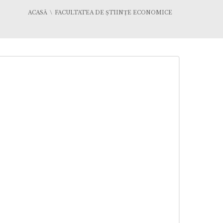
ACASĂ
FACULTATEA DE ȘTIINȚE ECONOMICE