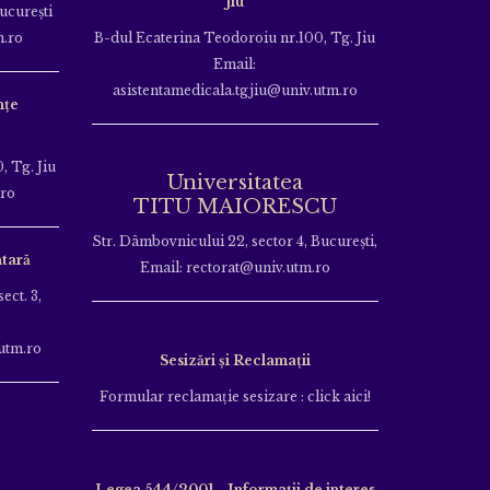
Jiu
Bucureşti
m.ro
B-dul Ecaterina Teodoroiu nr.100, Tg. Jiu
Email:
asistentamedicala.tgjiu@univ.utm.ro
nțe
, Tg. Jiu
Universitatea
.ro
TITU MAIORESCU
Str. Dâmbovnicului 22, sector 4, București,
tară
Email: rectorat@univ.utm.ro
ect. 3,
utm.ro
Sesizări și Reclamații
Formular reclamație sesizare : click aici!
Legea 544/2001 - Informații de interes