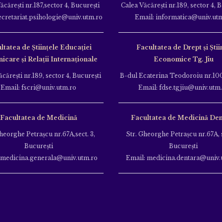
ăcăreşti nr.187,sector 4, Bucureşti
Calea Văcăreşti nr.189, sector 4, 
ecretariat.psihologie@univ.utm.ro
Email: informatica@univ.ut
ltatea de Ştiinţele Educației
Facultatea de Drept și Știi
care și Relații Internaționale
Economice Tg. Jiu
căreşti nr.189, sector 4, Bucureşti
B-dul Ecaterina Teodoroiu nr.100
Email: fscri@univ.utm.ro
Email: fdse.tgjiu@univ.utm
Facultatea de Medicină
Facultatea de Medicină Den
heorghe Petraşcu nr.67A,sect. 3,
Str. Gheorghe Petraşcu nr.67A, s
Bucureşti
Bucureşti
 medicina.generala@univ.utm.ro
Email: medicina.dentara@univ.