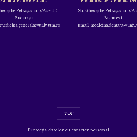
Facultatea de Medicină
Facultatea de Medicină Den
heorghe Petraşcu nr.67A,sect. 3,
Str. Gheorghe Petraşcu nr.67A, s
Bucureşti
Bucureşti
 medicina.generala@univ.utm.ro
Email: medicina.dentara@univ.
TOP
Protecția datelor cu caracter personal