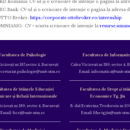
RD Romania: CV-ul și o scrisoare de intenție o pagina la adr
EC Bank: CV-ul și o scrisoare de intenție o pagina la adresa d
TTO Broker:
https://corporate.ottobroker.ro/internship
MNIASIG: CV + scurta scrisoare de intenție la
resurse.uman
Facultatea de Psihologie
Facultatea de Informati
ăcăreşti nr.187,sector 4, Bucureşti
Calea Văcăreşti nr.189, sector 4, 
ecretariat.psihologie@univ.utm.ro
Email: informatica@univ.ut
ltatea de Ştiinţele Educației
Facultatea de Drept și Știi
care și Relații Internaționale
Economice Tg. Jiu
căreşti nr.189, sector 4, Bucureşti
B-dul Ecaterina Teodoroiu nr.100
Email: fscri@univ.utm.ro
Email: fdse.tgjiu@univ.utm