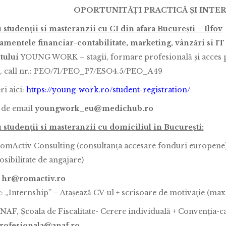
OPORTUNITĂȚ
I PRACTICĂ ȘI INTE
 studenții si masteranzii cu CI din afara București – Ilfov
o
amentele financiar-contabilitate, marketing, vânzări si IT
tului
YOUNG WORK – stagii, formare profesională și acces pe
, call nr.: PEO/71/PEO_P7/ESO4.5/PEO_A49
ri aici:
https://young-work.ro/student-registration/
 de email
youngwork_eu@medichub.ro
 studenții si masteranzii cu domiciliul in București:
omActiv Consulting (consultanța accesare fonduri europene),
osibilitate de angajare)
:
hr@romactiv.ro
: „Internship” – Atașează CV-ul + scrisoare de motivație (max.
NAF, Școala de Fiscalitate- Cerere individuală + Convenția-c
rofesionala@anaf.ro