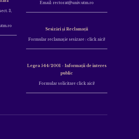
tară
Email: rectorat@univ.utm.ro
ect. 3,
utm.ro
Sesizări și Reclamații
Formular reclamație sesizare : click aici!
Legea 544/2001 - Informații de interes
public
Formular solicitare click aici!