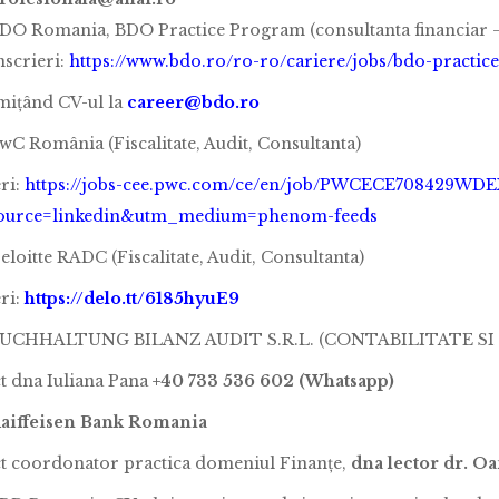
DO Romania, BDO Practice Program (consultanta financiar –
nscrieri:
https://www.bdo.ro/ro-ro/cariere/jobs/bdo-practic
imițând CV-ul la
career@bdo.ro
wC România (Fiscalitate, Audit, Consultanta)
ri:
https://jobs-cee.pwc.com/ce/en/job/PWCECE708429W
ource=linkedin&utm_medium=phenom-feeds
eloitte RADC (Fiscalitate, Audit, Consultanta)
ri:
https://delo.tt/6185hyuE9
UCHHALTUNG BILANZ AUDIT S.R.L. (CONTABILITATE SI
t dna Iuliana Pana
+40 733 536 602 (Whatsapp)
aiffeisen Bank Romania
t coordonator practica domeniul Finanțe,
dna lector dr. O