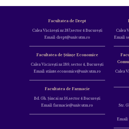
Facultatea de Drept
Calea Văcăreşti nr.187,sector 4 Bucureşti
Calea V
Email: drept@univ.utm.ro
Email: s
Facultatea de Științe Economice
Facu
Comuni
Calea Văcăreşti nr.189, sector 4, Bucureşti
Email: stiinte.economice@univ.utm.ro
Calea Vă
Facultatea de Farmacie
Bd. Gh. Şincai nr.16,sector 4 Bucureşti
Email: farmacie@univ.utm.ro
Str. G
Email: