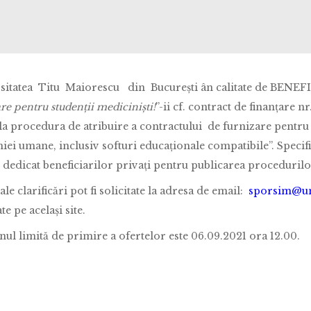
sitatea Titu Maiorescu din București ân calitate de BENEF
re pentru studenții mediciniști!
”-ii cf. contract de finanțare n
la procedura de atribuire a contractului de furnizare pentru ”
ei umane, inclusiv softuri educaționale compatibile”. Specific
l dedicat beneficiarilor privați pentru publicarea proceduril
le clarificări pot fi solicitate la adresa de email:
sporsim@un
te pe același site.
ul limită de primire a ofertelor este 06.09.2021 ora 12.00.