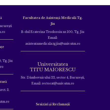
că
Facultatea de Asistență Medicală Tg.
Jiu
Bucureşti
m.ro
B-dul Ecaterina Teodoroiu nr.100, Tg. Jiu
Email:
asistentamedicala.tgjiu@univ.utm.ro
nțe
, Tg. Jiu
Universitatea
.ro
TITU MAIORESCU
Str. Dâmbovnicului 22, sector 4, București,
tară
Email: rectorat@univ.utm.ro
ect. 3,
utm.ro
Sesizări și Reclamații