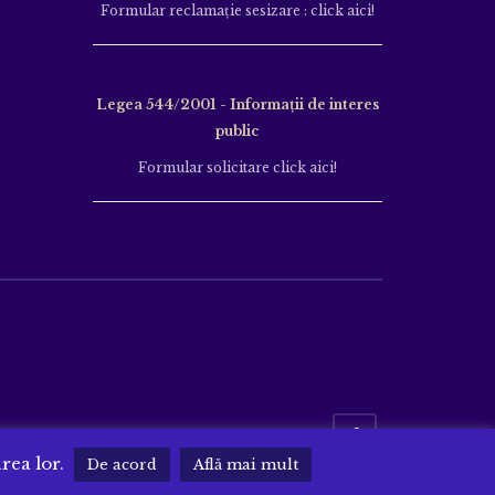
Formular reclamație sesizare : click aici!
Legea 544/2001 - Informații de interes
public
Formular solicitare click aici!
area lor.
De acord
Află mai mult