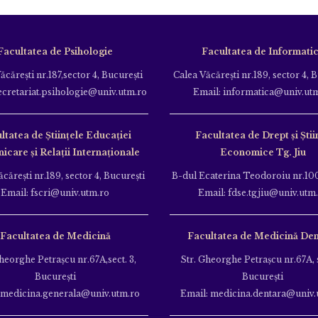
Facultatea de Psihologie
Facultatea de Informati
ăcăreşti nr.187,sector 4, Bucureşti
Calea Văcăreşti nr.189, sector 4, 
ecretariat.psihologie@univ.utm.ro
Email: informatica@univ.ut
ltatea de Ştiinţele Educației
Facultatea de Drept și Știi
care și Relații Internaționale
Economice Tg. Jiu
căreşti nr.189, sector 4, Bucureşti
B-dul Ecaterina Teodoroiu nr.100
Email: fscri@univ.utm.ro
Email: fdse.tgjiu@univ.utm
Facultatea de Medicină
Facultatea de Medicină Den
heorghe Petraşcu nr.67A,sect. 3,
Str. Gheorghe Petraşcu nr.67A, s
Bucureşti
Bucureşti
 medicina.generala@univ.utm.ro
Email: medicina.dentara@univ.