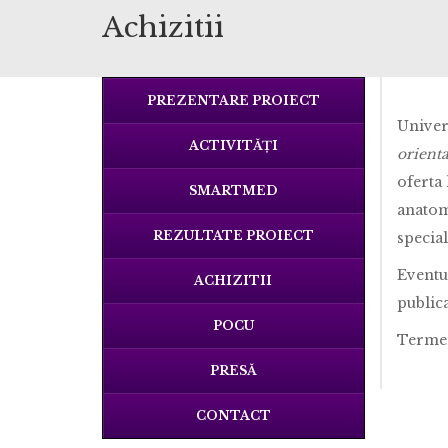
Achizitii
PREZENTARE PROIECT
Univer
ACTIVITĂȚI
orienta
oferta 
SMARTMED
anatomi
REZULTATE PROIECT
specia
Eventua
ACHIZITII
publica
POCU
Termen
PRESĂ
CONTACT