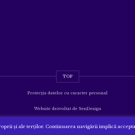
TOP
Protecția datelor cu caracter personal
Website dezvoltat de
SenDesign
oprii și ale terților. Continuarea navigării implică accept