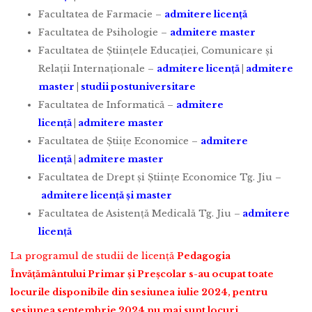
Facultatea de Farmacie –
admitere licență
Facultatea de Psihologie –
admitere master
Facultatea de Științele Educației, Comunicare și
Relații Internaționale –
admitere licență
|
admitere
master
|
studii postuniversitare
Facultatea de Informatică –
admitere
licență
|
admitere master
Facultatea de Știițe Economice –
admitere
licență
|
admitere master
Facultatea de Drept și Științe Economice Tg. Jiu –
admitere licență și master
Facultatea de Asistență Medicală Tg. Jiu –
admitere
licență
La programul de studii de licență
Pedagogia
Învățământului Primar și Preșcolar s-au ocupat toate
locurile disponibile din sesiunea iulie 2024, pentru
sesiunea septembrie 2024 nu mai sunt locuri.