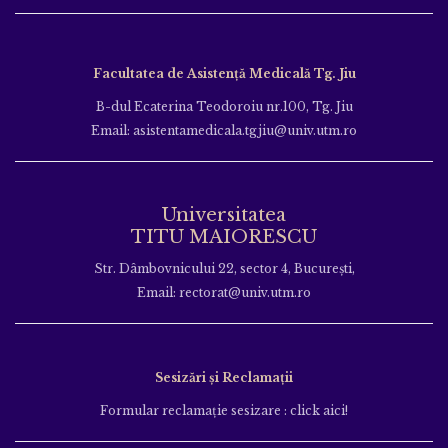
Facultatea de Asistență Medicală Tg. Jiu
B-dul Ecaterina Teodoroiu nr.100, Tg. Jiu
Email: asistentamedicala.tgjiu@univ.utm.ro
Universitatea
TITU MAIORESCU
Str. Dâmbovnicului 22, sector 4, București,
Email: rectorat@univ.utm.ro
Sesizări și Reclamații
Formular reclamație sesizare : click aici!