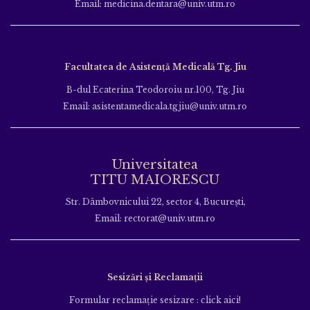
Email: medicina.dentara@univ.utm.ro
Facultatea de Asistență Medicală Tg. Jiu
B-dul Ecaterina Teodoroiu nr.100, Tg. Jiu
Email: asistentamedicala.tgjiu@univ.utm.ro
Universitatea
TITU MAIORESCU
Str. Dâmbovnicului 22, sector 4, București,
Email: rectorat@univ.utm.ro
Sesizări și Reclamații
Formular reclamație sesizare : click aici!