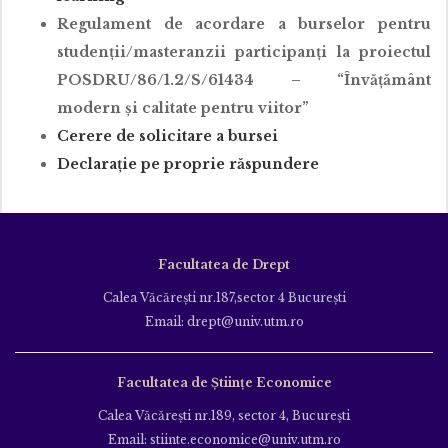
Regulament de acordare a burselor pentru
studenții/masteranzii participanți la proiectul
POSDRU/86/1.2/S/61434 – “Învățământ
modern și calitate pentru viitor”
Cerere de solicitare a bursei
Declarație pe proprie răspundere
Facultatea de Drept
Calea Văcăreşti nr.187,sector 4 Bucureşti
Email: drept@univ.utm.ro
Facultatea de Științe Economice
Calea Văcăreşti nr.189, sector 4, Bucureşti
Email: stiinte.economice@univ.utm.ro