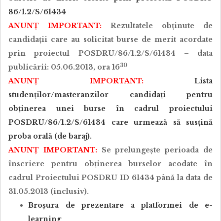
86/1.2/S/61434
ANUNȚ IMPORTANT:
Rezultatele obținute de
candidații care au solicitat burse de merit acordate
prin proiectul POSDRU/86/1.2/S/61434 – data
30
publicării: 05.06.2013, ora 16
ANUNȚ IMPORTANT:
Lista
studenților/masteranzilor candidați pentru
obținerea unei burse în cadrul proiectului
POSDRU/86/1.2/S/61434 care urmează să susțină
proba orală (de baraj).
ANUNȚ IMPORTANT:
Se prelungește perioada de
înscriere pentru obținerea burselor acodate în
cadrul Proiectului POSDRU ID 61434 până la data de
31.05.2013 (inclusiv).
Broșura de prezentare a platformei de e-
learning