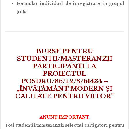
Formular individual de înregistrare în grupul
ţintă
BURSE PENTRU
STUDENȚII/MASTERANZII
PARTICIPANȚI LA
PROIECTUL
POSDRU/86/1.2/S/61434 –
„ÎNVĂȚĂMÂNT MODERN ȘI
CALITATE PENTRU VIITOR”
ANUNȚ IMPORTANT
Toți studenții/masteranzii selectați câștigători pentru