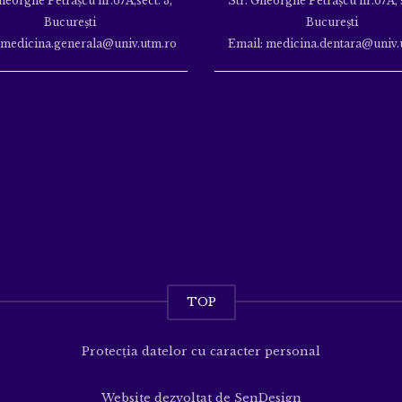
heorghe Petraşcu nr.67A,sect. 3,
Str. Gheorghe Petraşcu nr.67A, s
Bucureşti
Bucureşti
 medicina.generala@univ.utm.ro
Email: medicina.dentara@univ.
TOP
Protecția datelor cu caracter personal
Website dezvoltat de
SenDesign