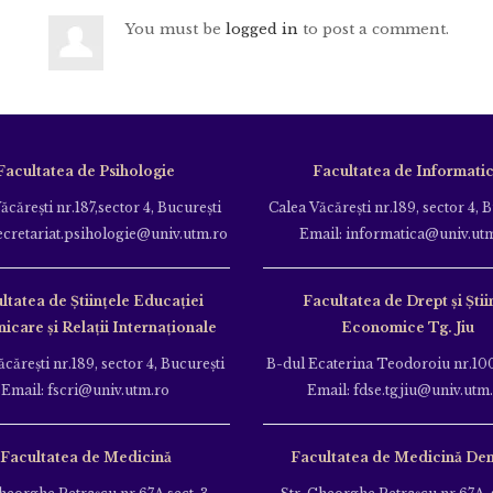
You must be
logged in
to post a comment.
Facultatea de Psihologie
Facultatea de Informati
ăcăreşti nr.187,sector 4, Bucureşti
Calea Văcăreşti nr.189, sector 4, 
ecretariat.psihologie@univ.utm.ro
Email: informatica@univ.ut
ltatea de Ştiinţele Educației
Facultatea de Drept și Știi
care și Relații Internaționale
Economice Tg. Jiu
căreşti nr.189, sector 4, Bucureşti
B-dul Ecaterina Teodoroiu nr.100
Email: fscri@univ.utm.ro
Email: fdse.tgjiu@univ.utm
Facultatea de Medicină
Facultatea de Medicină Den