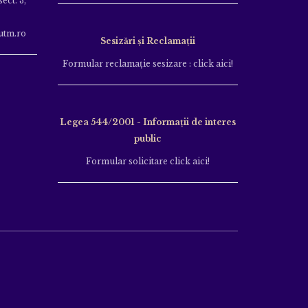
ect. 3,
utm.ro
Sesizări și Reclamații
Formular reclamație sesizare : click aici!
Legea 544/2001 - Informații de interes
public
Formular solicitare click aici!