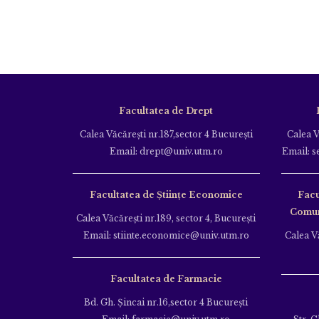
Facultatea de Drept
Calea Văcăreşti nr.187,sector 4 Bucureşti
Calea V
Email: drept@univ.utm.ro
Email: s
Facultatea de Științe Economice
Facu
Comuni
Calea Văcăreşti nr.189, sector 4, Bucureşti
Email: stiinte.economice@univ.utm.ro
Calea Vă
Facultatea de Farmacie
Bd. Gh. Şincai nr.16,sector 4 Bucureşti