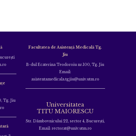
că
Facultatea de Asistență Medicală Tg.
Jiu
Bucureşti
m.ro
B-dul Ecaterina Teodoroiu nr.100, Tg. Jiu
Email:
asistentamedicala.tgjiu@univ.utm.ro
nțe
, Tg. Jiu
Universitatea
.ro
TITU MAIORESCU
Str. Dâmbovnicului 22, sector 4, București,
tară
Email: rectorat@univ.utm.ro