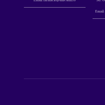
Email: farmacie@univ.utm.ro
Str. G
Email: