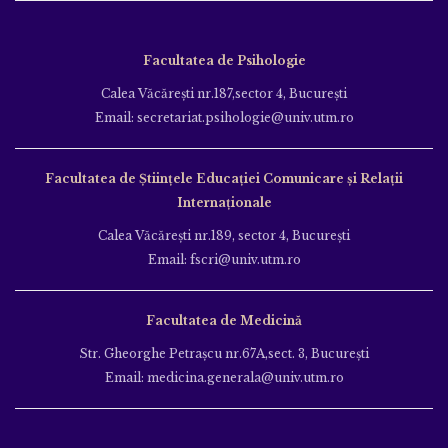
Facultatea de Psihologie
Calea Văcăreşti nr.187,sector 4, Bucureşti
Email: secretariat.psihologie@univ.utm.ro
Facultatea de Ştiinţele Educației Comunicare și Relații
Internaționale
Calea Văcăreşti nr.189, sector 4, Bucureşti
Email: fscri@univ.utm.ro
Facultatea de Medicină
Str. Gheorghe Petraşcu nr.67A,sect. 3, Bucureşti
Email: medicina.generala@univ.utm.ro