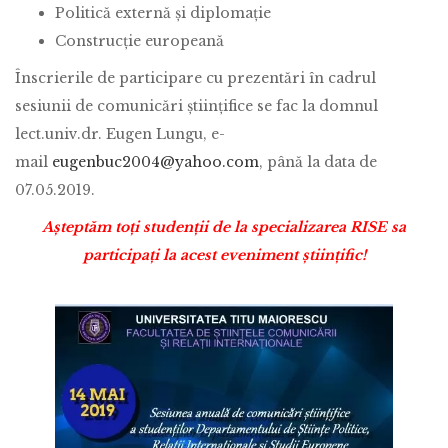
Politică externă și diplomație
Construcție europeană
Înscrierile de participare cu prezentări în cadrul
sesiunii de comunicări științifice se fac la domnul
lect.univ.dr. Eugen Lungu, e-
mail
eugenbuc2004@yahoo.com
, până la data de
07.05.2019.
Așteptăm toți studenții de la specializarea RISE sa
participați la acest eveniment științific!