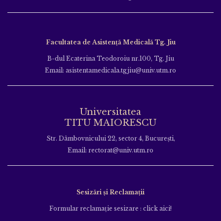
Facultatea de Asistență Medicală Tg. Jiu
B-dul Ecaterina Teodoroiu nr.100, Tg. Jiu
Email: asistentamedicala.tgjiu@univ.utm.ro
Universitatea
TITU MAIORESCU
Str. Dâmbovnicului 22, sector 4, București,
Email: rectorat@univ.utm.ro
Sesizări și Reclamații
Formular reclamație sesizare : click aici!