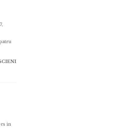
7,
 patru
SCIENI
ves in