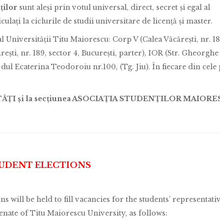
ăților
sunt aleși prin votul universal, direct, secret și egal al
culați la ciclurile de studii universitare de licență și master.
l Universității Titu Maiorescu: Corp V (Calea Văcărești, nr. 18
rești, nr. 189, sector 4, București, parter), IOR (Str. Gheorghe
-dul Ecaterina Teodoroiu nr.100, (Tg. Jiu). În fiecare din cele
OUTĂȚI și la secțiunea ASOCIAȚIA STUDENȚILOR MAIORE
UDENT ELECTIONS
ns will be held to fill vacancies for the students’ representati
enate of Titu Maiorescu University, as follows: