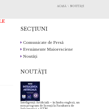
ACASĂ
NOUTĂȚI
LE
SECȚIUNI
Comunicate de Presă
Evenimente Maioresciene
Noutăți
NOUTĂȚI
Inteligență Artificială – în limba engleză, un
nou program de licență la Facultatea de
Informatică a UTM