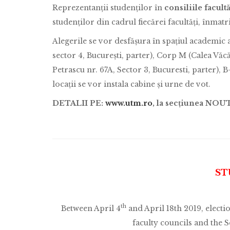
Reprezentanții studenților în
consiliile facult
studenților din cadrul fiecărei facultăți, înmatri
Alegerile se vor desfășura în spațiul academic a
sector 4, București, parter), Corp M (Calea Văcă
Petrascu nr. 67A, Sector 3, Bucuresti, parter), B
locații se vor instala cabine și urne de vot.
DETALII PE:
www.utm.ro
, la secțiunea N
ST
th
Between April 4
and April 18th 2019, electio
faculty councils and the S