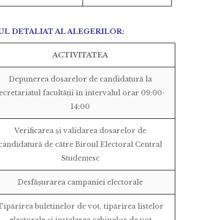
L DETALIAT AL ALEGERILOR:
ACTIVITATEA
Depunerea dosarelor de candidatură la
ecretariatul facultății în intervalul orar 09:00-
14:00
Verificarea și validarea dosarelor de
candidatură de către Biroul Electoral Central
Studențesc
Desfășurarea campaniei electorale
Tipărirea buletinelor de vot, tipărirea listelor
electorale și instalarea cabinelor de vot