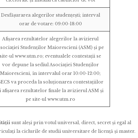
Desfășurarea alegerilor studențești; interval
orar de votare: 09:00-18:00
Afișarea rezultatelor alegerilor la avizierul
sociației Studenților Maiorescieni (ASM) și pe
site-ul www.utm.ro; eventualele contestații se
vor depune la sediul Asociației Studenților
Maiorescieni, în intervalul orar 10:00-12:00;
ECS va proceda la soluționarea contestațiilor
i afișarea rezultatelor finale la avizierul ASM și
pe site-ul www.utm.ro
tății
sunt aleși prin votul universal, direct, secret și egal al
iculați la ciclurile de studii universitare de licență și master.