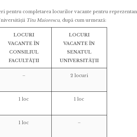
geri pentru completarea locurilor vacante pentru reprezentan
Universității
Titu Maiorescu
, după cum urmează:
LOCURI
LOCURI
VACANTE ÎN
VACANTE ÎN
CONSILIUL
SENATUL
FACULTĂȚII
UNIVERSITĂȚII
–
2 locuri
1 loc
1 loc
1 loc
–