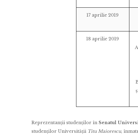
17 aprilie 2019
18 aprilie 2019
A
B
ș
Reprezentanții studenților în
Senatul Universi
studenților Universității
Titu Maiorescu
, înmatr