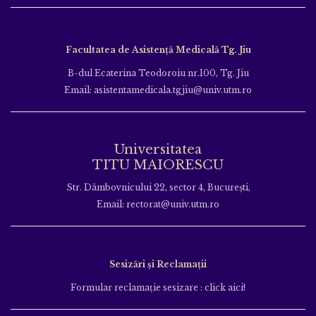
Facultatea de Asistență Medicală Tg. Jiu
B-dul Ecaterina Teodoroiu nr.100, Tg. Jiu
Email: asistentamedicala.tgjiu@univ.utm.ro
Universitatea
TITU MAIORESCU
Str. Dâmbovnicului 22, sector 4, București,
Email: rectorat@univ.utm.ro
Sesizări și Reclamații
Formular reclamație sesizare : click aici!