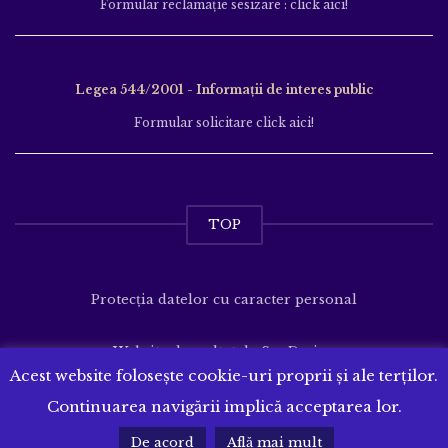
Formular reclamație sesizare : click aici!
Legea 544/2001 - Informații de interes public
Formular solicitare click aici!
TOP
Protecția datelor cu caracter personal
Website dezvoltat de
SenDesign
Acest website folosește cookie-uri proprii și ale terților.
Continuarea navigării implică acceptarea lor.
De acord
Află mai mult