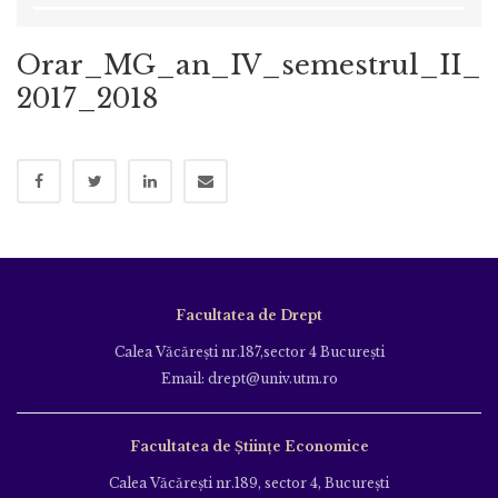
Orar_MG_an_IV_semestrul_II_
2017_2018
Facultatea de Drept
Calea Văcăreşti nr.187,sector 4 Bucureşti
Email: drept@univ.utm.ro
Facultatea de Științe Economice
Calea Văcăreşti nr.189, sector 4, Bucureşti