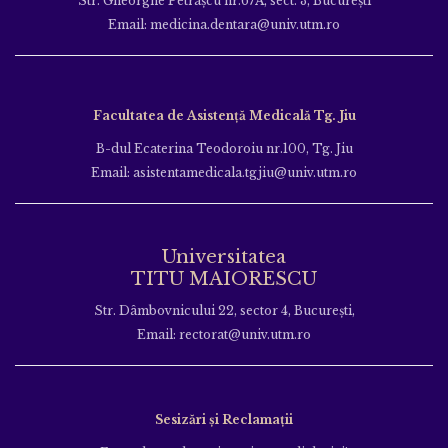
Str. Gheorghe Petraşcu nr.67A, sect. 3, Bucureşti
Email: medicina.dentara@univ.utm.ro
Facultatea de Asistență Medicală Tg. Jiu
B-dul Ecaterina Teodoroiu nr.100, Tg. Jiu
Email: asistentamedicala.tgjiu@univ.utm.ro
Universitatea
TITU MAIORESCU
Str. Dâmbovnicului 22, sector 4, București,
Email: rectorat@univ.utm.ro
Sesizări și Reclamații