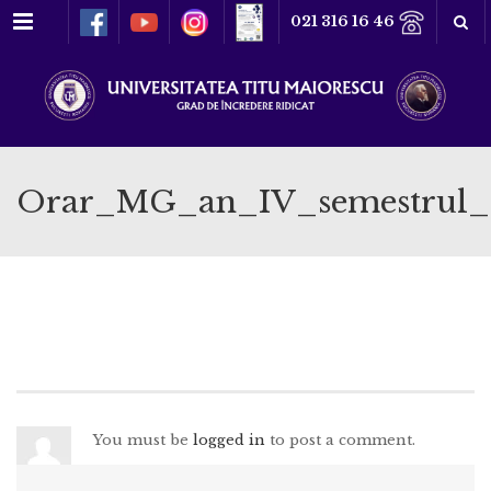
Meniu
021 316 16 46
Orar_MG_an_IV_semestrul_
You must be
logged in
to post a comment.