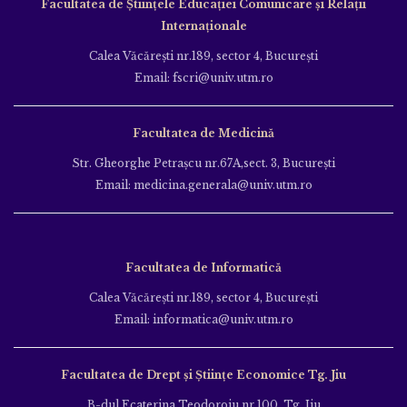
Facultatea de Ştiinţele Educației Comunicare și Relații
Internaționale
Calea Văcăreşti nr.189, sector 4, Bucureşti
Email: fscri@univ.utm.ro
Facultatea de Medicină
Str. Gheorghe Petraşcu nr.67A,sect. 3, Bucureşti
Email: medicina.generala@univ.utm.ro
Facultatea de Informatică
Calea Văcăreşti nr.189, sector 4, Bucureşti
Email: informatica@univ.utm.ro
Facultatea de Drept și Științe Economice Tg. Jiu
B-dul Ecaterina Teodoroiu nr.100, Tg. Jiu