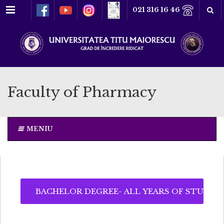
Meniu
021 316 16 46
Faculty of Pharmacy
MENIU
BACHELOR DEGREE- ALL YEARS OF STUDY