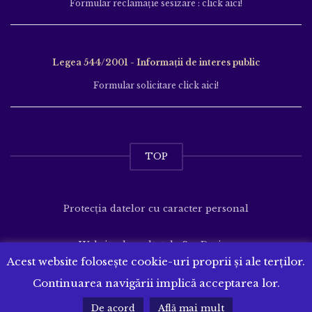
Formular reclamație sesizare : click aici!
Legea 544/2001 - Informații de interes public
Formular solicitare click aici!
TOP
Protecția datelor cu caracter personal
Website dezvoltat de
SenDesign
Acest website folosește cookie-uri proprii și ale terților.
Continuarea navigării implică acceptarea lor.
De acord
Află mai mult