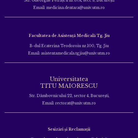
Str. Gheorghe Petraşcu nr.67A, sect. 3, Bucureşti
Email: medicina.dentara@univ.utm.ro
Facultatea de Asistență Medicală Tg. Jiu
B-dul Ecaterina Teodoroiu nr.100, Tg. Jiu
Email: asistentamedicala.tgjiu@univ.utm.ro
Universitatea
TITU MAIORESCU
Str. Dâmbovnicului 22, sector 4, București,
Email: rectorat@univ.utm.ro
Sesizări și Reclamații