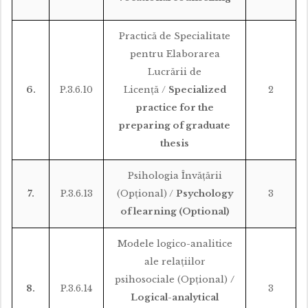
Practică de Specialitate
pentru Elaborarea
Lucrării de
6.
P.3.6.10
Licenţă /
Specialized
2
practice for the
preparing of graduate
thesis
Psihologia Învăţării
7.
P.3.6.13
(Opțional) /
Psychology
3
of learning (Optional)
Modele logico-analitice
ale relațiilor
psihosociale (Opțional)
/
8.
P.3.6.14
3
Logical-analytical