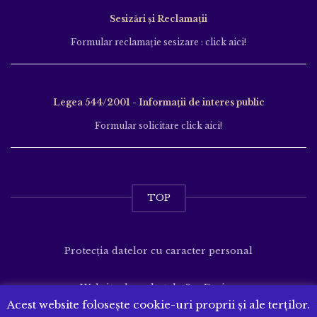
Sesizări și Reclamații
Formular reclamație sesizare : click aici!
Legea 544/2001 - Informații de interes public
Formular solicitare click aici!
TOP
Protecția datelor cu caracter personal
Website dezvoltat de
SenDesign
Acest website folosește cookie-uri proprii și ale terților.