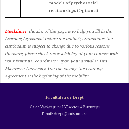
models of psychosocial
relationships (Optional)
Disclaimer
:
the aim of this page is to help you fill in the
Learning Agreement before the mobility. Sometimes the
curriculum is subject to change due to various reasons,
therefore, please check the availability of your courses with
your Erasmus+ coordinator upon your arrival at Titu
Maiorescu University. You can change the Learning
Agreement at the beginning of the mobility.
Facultatea de Drept
Calea Văcăreşti nr.187,sector 4 Bucureşti
Email: drept@univ.utm.ro