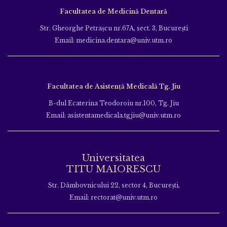
Facultatea de Medicină Dentară
Str. Gheorghe Petraşcu nr.67A, sect. 3, Bucureşti
Email: medicina.dentara@univ.utm.ro
Facultatea de Asistență Medicală Tg. Jiu
B-dul Ecaterina Teodoroiu nr.100, Tg. Jiu
Email: asistentamedicala.tgjiu@univ.utm.ro
Universitatea
TITU MAIORESCU
Str. Dâmbovnicului 22, sector 4, București,
Email: rectorat@univ.utm.ro