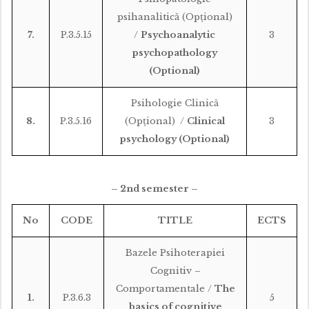
psihanalitică (Opțional)
7.
P.3.5.15
/
Psychoanalytic
3
psychopathology
(Optional)
Psihologie Clinică
8.
P.3.5.16
(Opțional) /
Clinical
3
psychology (Optional)
– 2nd semester –
No
CODE
TITLE
ECTS
Bazele Psihoterapiei
Cognitiv –
Comportamentale /
The
1.
P.3.6.3
5
basics of cognitive