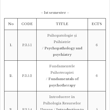
– 1st semester –
No
CODE
TITLE
ECTS
Psihopatologie şi
Psihiatrie
1.
P.3.5.1
6
/
Psychopathology and
psychiatry
Fundamentele
Psihoterapiei
2.
P.3.5.2
6
/
Fundamentals of
psychotherapy
Introducere în
Psihologia Resurselor
3.
P.3.5.4
Umane /
Introduction to
5