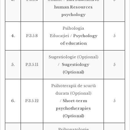
human Resources
psychology
Psihologia
4.
P.3.5.8
Educaţiei /
Psychology
5
of education
Sugestiologie (Opțional)
5.
P.3.5.11
/
Sugestiology
5
(Optional)
Psihoterapii de scurtă
durata (Opțional)
6.
P.3.5.12
/
Short-term
5
psychotherapies
(Optional)
Psihopatologie