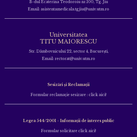
B-dul Ecaterina Teodoroiu nr.100, Tg. Jiu
Email: asistentamedicala.tgjiu@univ.utm.ro
Universitatea
TITU MAIORESCU
Str. Dâmbovnicului 22, sector 4, București,
Email: rectorat@univ.utm.ro
Sesizări și Reclamații
Formular reclamație sesizare : click aici!
Legea 544/2001 - Informații de interes public
Formular solicitare click aici!