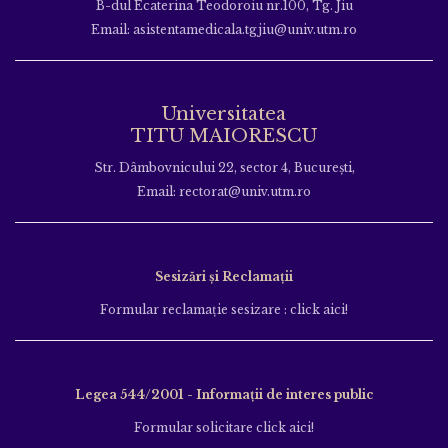
B-dul Ecaterina Teodoroiu nr.100, Tg. Jiu
Email: asistentamedicala.tgjiu@univ.utm.ro
Universitatea
TITU MAIORESCU
Str. Dâmbovnicului 22, sector 4, București,
Email: rectorat@univ.utm.ro
Sesizări și Reclamații
Formular reclamație sesizare : click aici!
Legea 544/2001 - Informații de interes public
Formular solicitare click aici!