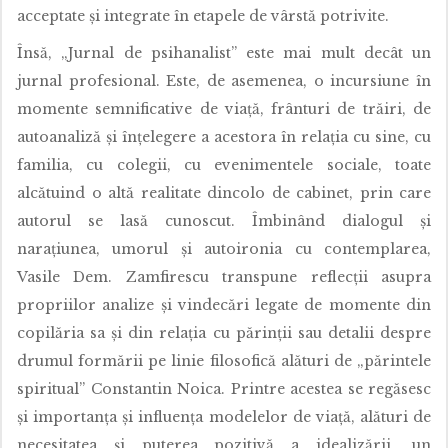
acceptate și integrate în etapele de vârstă potrivite.
Însă, „Jurnal de psihanalist” este mai mult decât un
jurnal profesional. Este, de asemenea, o incursiune în
momente semnificative de viață, frânturi de trăiri, de
autoanaliză și înțelegere a acestora în relația cu sine, cu
familia, cu colegii, cu evenimentele sociale, toate
alcătuind o altă realitate dincolo de cabinet, prin care
autorul se lasă cunoscut. Îmbinând dialogul și
narațiunea, umorul și autoironia cu contemplarea,
Vasile Dem. Zamfirescu transpune reflecții asupra
propriilor analize și vindecări legate de momente din
copilăria sa și din relația cu părinții sau detalii despre
drumul formării pe linie filosofică alături de „părintele
spiritual” Constantin Noica. Printre acestea se regăsesc
și importanța și influența modelelor de viață, alături de
necesitatea și puterea pozitivă a idealizării, un