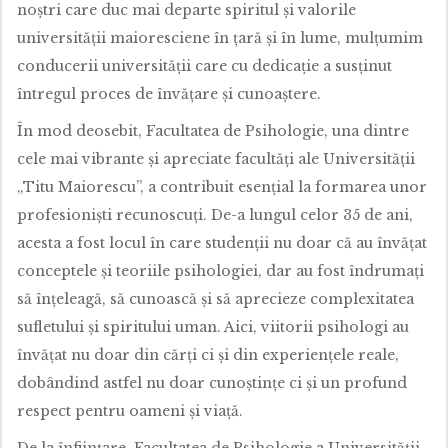
noștri care duc mai departe spiritul și valorile
universității maioresciene în țară și în lume, mulțumim
conducerii universității care cu dedicație a susținut
întregul proces de învățare și cunoaștere.
În mod deosebit, Facultatea de Psihologie, una dintre
cele mai vibrante și apreciate facultăți ale Universității
„Titu Maiorescu”, a contribuit esențial la formarea unor
profesioniști recunoscuți. De-a lungul celor 35 de ani,
acesta a fost locul în care studenții nu doar că au învățat
conceptele și teoriile psihologiei, dar au fost îndrumați
să înțeleagă, să cunoască și să aprecieze complexitatea
sufletului și spiritului uman. Aici, viitorii psihologi au
învățat nu doar din cărți ci și din experiențele reale,
dobândind astfel nu doar cunoștințe ci și un profund
respect pentru oameni și viață.
De la înființare, Facultatea de Psihologie a Universității