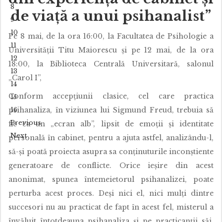
8
de viață a unui psihanalist”
9
10
Pe 8 mai, de la ora 16:00, la Facultatea de Psihologie a
11
Universității Titu Maiorescu și pe 12 mai, de la ora
12
18:00, la Biblioteca Centrală Universitară, salonul
13
„Carol I”,
14
Conform accepțiunii clasice, cel care practica
15
psihanaliza, în viziunea lui Sigmund Freud, trebuia să
16
Previous
fie ca un „ecran alb”, lipsit de emoții și identitate
Next
personală în cabinet, pentru a ajuta astfel, analizându-l,
să-și poată proiecta asupra sa conținuturile inconștiente
generatoare de conflicte. Orice ieșire din acest
anonimat, spunea întemeietorul psihanalizei, poate
perturba acest proces. Deși nici el, nici mulți dintre
succesori nu au practicat de fapt în acest fel, misterul a
învăluit întotdeauna psihanaliza și pe practicanții săi,