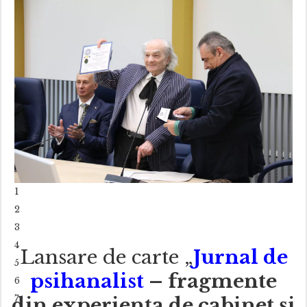
1
2
3
4
Lansare de carte „
Jurnal de
5
psihanalist
– fragmente
6
7
din experiența de cabinet și