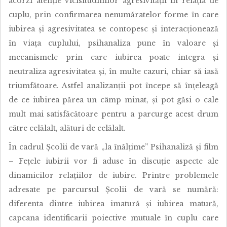
acorzi atenție vicisitudinilor agresivității în relația de
cuplu, prin confirmarea nenumăratelor forme în care
iubirea şi agresivitatea se contopesc şi interacţionează
în viaţa cuplului, psihanaliza pune în valoare şi
mecanismele prin care iubirea poate integra şi
neutraliza agresivitatea şi, în multe cazuri, chiar să iasă
triumfătoare. Astfel analizanții pot începe să înțeleagă
de ce iubirea părea un câmp minat, și pot găsi o cale
mult mai satisfăcătoare pentru a parcurge acest drum
către celălalt, alături de celălalt.
În cadrul Școlii de vară „la înălțime” Psihanaliză și film
– Fețele iubirii vor fi aduse în discuție aspecte ale
dinamicilor relațiilor de iubire. Printre problemele
adresate pe parcursul Școlii de vară se numără:
diferenta dintre iubirea imatură și iubirea matură,
capcana identificarii poiective mutuale în cuplu care