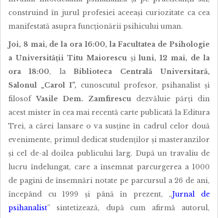
construind în jurul profesiei aceeași curiozitate ca cea
manifestată asupra funcționării psihicului uman.
Joi, 8 mai, de la ora 16:00, la Facultatea de Psihologie
a Universității Titu Maiorescu
și
luni, 12 mai, de la
ora 18:00
, la
Biblioteca Centrală Universitară,
Salonul „Carol I”,
cunoscutul profesor, psihanalist și
filosof
Vasile Dem. Zamfirescu
dezvăluie părți din
acest mister în cea mai recentă carte publicată la Editura
Trei, a cărei lansare o va susține în cadrul celor două
evenimente, primul dedicat studenților și masteranzilor
și cel de-al doilea publicului larg. După un travaliu de
lucru îndelungat, care a însemnat parcurgerea a 1000
de pagini de însemnări notate pe parcursul a 26 de ani,
începând cu 1999 și până în prezent, „
Jurnal de
psihanalist
” sintetizează, după cum afirmă autorul,