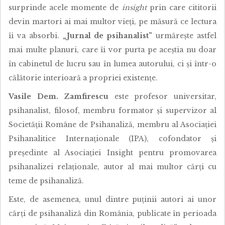
surprinde acele momente de
insight
prin care cititorii
devin martori ai mai multor vieți, pe măsură ce lectura
îi va absorbi.
„Jurnal de psihanalist”
urmărește astfel
mai multe planuri, care îi vor purta pe aceștia nu doar
în cabinetul de lucru sau în lumea autorului, ci și într-o
călătorie interioară a propriei existențe.
Vasile Dem. Zamfirescu
este profesor universitar,
psihanalist, filosof, membru formator și supervizor al
Societății Române de Psihanaliză, membru al Asociației
Psihanalitice Internaționale (IPA), cofondator și
președinte al Asociației Insight pentru promovarea
psihanalizei relaționale, autor al mai multor cărți cu
teme de psihanaliză.
Este, de asemenea, unul dintre puținii autori ai unor
cărți de psihanaliză din România, publicate în perioada