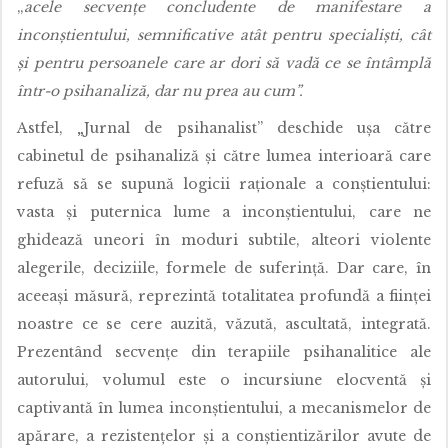
„
acele secvențe concludente de manifestare a
inconștientului, semnificative atât pentru specialiști, cât
și pentru persoanele care ar dori să vadă ce se întâmplă
într-o psihanaliză, dar nu prea au cum”.
Astfel,
„
Jurnal de psihanalist” deschide ușa către
cabinetul de psihanaliză și către lumea interioară care
refuză să se supună logicii raționale a conștientului:
vasta și puternica lume a inconștientului, care ne
ghidează uneori în moduri subtile, alteori violente
alegerile, deciziile, formele de suferință. Dar care, în
aceeași măsură, reprezintă totalitatea profundă a ființei
noastre ce se cere auzită, văzută, ascultată, integrată.
Prezentând secvențe din terapiile psihanalitice ale
autorului, volumul este o incursiune elocventă și
captivantă în lumea inconștientului, a mecanismelor de
apărare, a rezistențelor și a conștientizărilor avute de