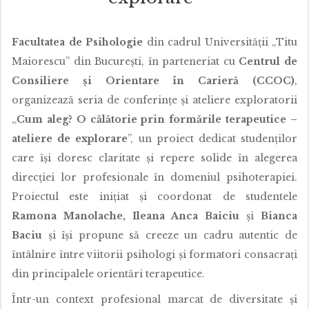
Facultatea de Psihologie
din cadrul Universității „Titu
Maiorescu” din București, în parteneriat cu
Centrul de
Consiliere și Orientare în Carieră (CCOC)
,
organizează seria de conferințe și ateliere exploratorii
„
Cum aleg? O călătorie prin formările terapeutice –
ateliere de explorare
”, un proiect dedicat studenților
care își doresc claritate și repere solide în alegerea
direcției lor profesionale în domeniul psihoterapiei.
Proiectul este inițiat și coordonat de studentele
Ramona Manolache, Ileana Anca Baiciu
și
Bianca
Baciu
și își propune să creeze un cadru autentic de
întâlnire între viitorii psihologi și formatori consacrați
din principalele orientări terapeutice.
Într-un context profesional marcat de diversitate și