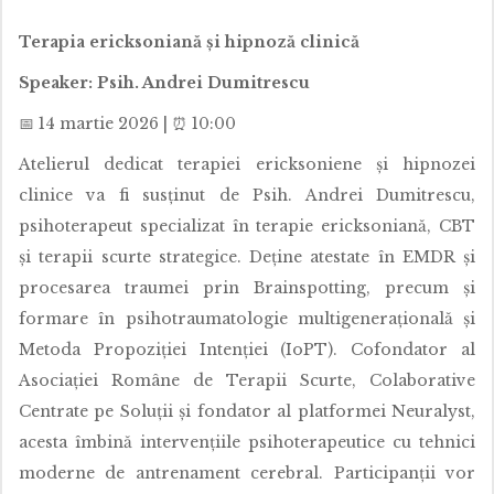
Terapia ericksoniană și hipnoză clinică
Speaker: Psih. Andrei Dumitrescu
📅 14 martie 2026 | ⏰ 10:00
Atelierul dedicat terapiei ericksoniene și hipnozei
clinice va fi susținut de Psih. Andrei Dumitrescu,
psihoterapeut specializat în terapie ericksoniană, CBT
și terapii scurte strategice. Deține atestate în EMDR și
procesarea traumei prin Brainspotting, precum și
formare în psihotraumatologie multigenerațională și
Metoda Propoziției Intenției (IoPT). Cofondator al
Asociației Române de Terapii Scurte, Colaborative
Centrate pe Soluții și fondator al platformei Neuralyst,
acesta îmbină intervențiile psihoterapeutice cu tehnici
moderne de antrenament cerebral. Participanții vor