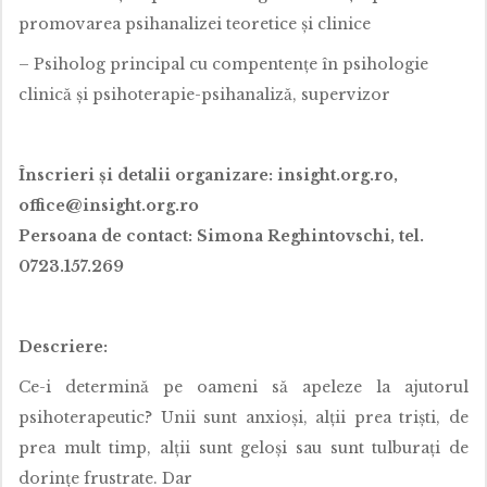
promovarea psihanalizei teoretice și clinice
– Psiholog principal cu compentențe în psihologie
clinică și psihoterapie-psihanaliză, supervizor
Înscrieri şi detalii organizare: insight.org.ro,
office@insight.org.ro
Persoana de contact: Simona Reghintovschi, tel.
0723.157.269
Descriere:
Ce-i determină pe oameni să apeleze la ajutorul
psihoterapeutic? Unii sunt anxioși, alții prea triști, de
prea mult timp, alții sunt geloși sau sunt tulburați de
dorințe frustrate. Dar