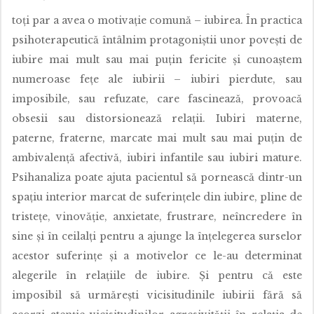
toți par a avea o motivație comună – iubirea. În practica
psihoterapeutică întâlnim protagoniștii unor povești de
iubire mai mult sau mai puțin fericite și cunoaștem
numeroase fețe ale iubirii – iubiri pierdute, sau
imposibile, sau refuzate, care fascinează, provoacă
obsesii sau distorsionează relații. Iubiri materne,
paterne, fraterne, marcate mai mult sau mai puțin de
ambivalență afectivă, iubiri infantile sau iubiri mature.
Psihanaliza poate ajuta pacientul să pornească dintr-un
spațiu interior marcat de suferințele din iubire, pline de
tristețe, vinovăție, anxietate, frustrare, neîncredere în
sine și în ceilalți pentru a ajunge la înțelegerea surselor
acestor suferințe și a motivelor ce le-au determinat
alegerile în relațiile de iubire. Și pentru că este
imposibil să urmărești vicisitudinile iubirii fără să