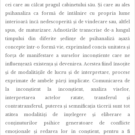
cei care au călcat pragul cabinetului său. Și care au ales
psihanaliza ca formă de întâlnire cu propria lume
interioară încă nedescoperită și de vindecare sau, altfel
spus, de maturizare. Adnotările transcrise de-a lungul
timpului din diferite ședințe de psihanaliză așază
concepte într-o formă vie, exprimând concis unitatea și
forța de manifestare a surselor inconștiente care ne
influențează existența și devenirea. Acestea fiind însoțite
și de modalitățile de lucru și de interpretare, procese
exprimate de ambele părți implicate. Comunicarea de
la inconștient la inconștient, analiza viselor,
interpretarea actelor ratate, transferul și
contratransferul, puterea și semnificația tăcerii sunt tot
atâtea modalități de înțelegere și eliberare a
conținuturilor psihice generatoare de conflicte
emoționale și redarea lor în conștient, pentru a fi