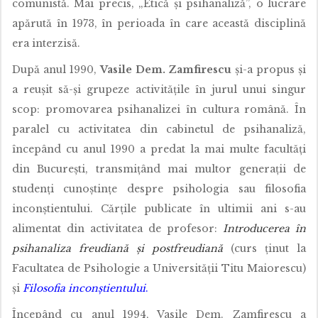
comunistă. Mai precis, „Etică și psihanaliză”, o lucrare
apărută în 1973, în perioada în care această disciplină
era interzisă.
După anul 1990,
Vasile Dem. Zamfirescu
și­-a propus și
a reușit să-­și grupeze activitățile în jurul unui singur
scop: promovarea psihanalizei în cultura română. În
paralel cu activitatea din cabinetul de psihanaliză,
începând cu anul 1990 a predat la mai multe facultăți
din București, transmițând mai multor generații de
studenți cunoștințe despre psihologia sau filosofia
inconștientului. Cărțile publicate în ultimii ani s­-au
alimentat din activitatea de profesor:
Introducerea în
psihanaliza freudiană și postfreudiană
(curs ținut la
Facultatea de Psihologie a Universității Titu Maiorescu)
și
Filosofia inconștientului
.
Începând cu anul 1994, Vasile Dem. Zamfirescu a