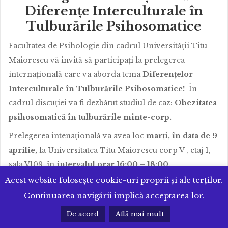
Diferențe Interculturale în
Tulburările Psihosomatice
Facultatea de Psihologie din cadrul Universității Titu
Maiorescu vă invită să participați la prelegerea
internațională care va aborda tema
Diferențelor
Interculturale în Tulburările Psihosomatice!
În
cadrul discuției va fi dezbătut studiul de caz:
Obezitatea
psihosomatică în tulburările minte-corp.
Prelegerea intenațională va avea loc
marți, în data de 9
aprilie,
la Universitatea Titu Maiorescu corp V , etaj 1,
sala V109, în
intervalul orar 16:00 – 18:00.
Acest website folosește cookie-uri proprii și ale terților.
Invitatul nostru special este
Prof. Dr. Hab Monika Bąk-
Continuarea navigării implică acceptarea lor.
Sosnowska
, director al Centrului de Psihosomatică și
Îngrijire Preventivă a Sănătății de la Universitatea WSB*
De acord
Află mai mult
din Polonia.