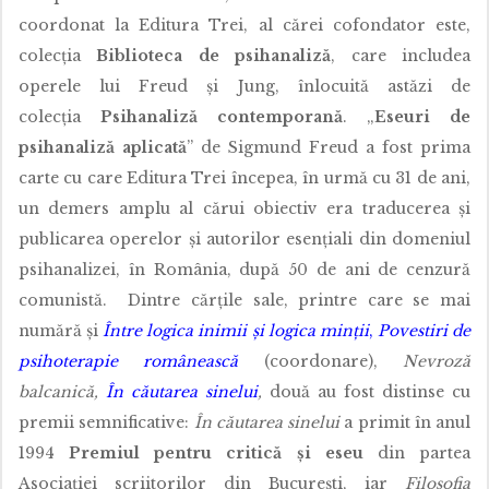
coordonat la Editura Trei, al cărei cofondator este,
colecția
Biblioteca de psihanaliză
, care includea
operele lui Freud și Jung, înlocuită astăzi de
colecția
Psihanaliză contemporană
. „
Eseuri de
psihanaliză aplicată
” de Sigmund Freud a fost prima
carte cu care Editura Trei începea, în urmă cu 31 de ani,
un demers amplu al cărui obiectiv era traducerea și
publicarea operelor și autorilor esențiali din domeniul
psihanalizei, în România, după 50 de ani de cenzură
comunistă. Dintre cărțile sale, printre care se mai
numără și
Între logica inimii şi logica minţii
,
Povestiri de
psihoterapie românească
(coordonare),
Nevroză
balcanică,
În căutarea sinelui
,
două au fost distinse cu
premii semnificative:
În căutarea sinelui
a primit în anul
1994
Premiul pentru critică și eseu
din partea
Asociației scriitorilor din București, iar
Filosofia