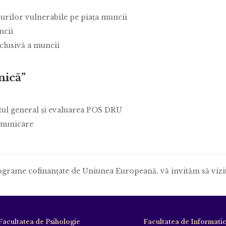
purilor vulnerabile pe piaţa muncii
ncii
nclusivă a muncii
nică”
ul general şi evaluarea POS DRU
omunicare
rograme cofinanţate de Uniunea Europeană, vă invităm să vizi
Facultatea de Psihologie
Facultatea de Informati