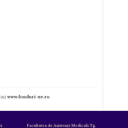
taţi
www.fonduri-ue.ro
.
că
Facultatea de Asistență Medicală Tg.