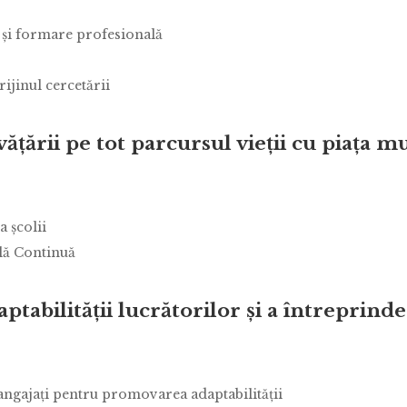
 şi formare profesională
ijinul cercetării
ăţării pe tot parcursul vieţii cu piaţa m
a şcolii
ală Continuă
ptabilităţii lucrătorilor şi a întreprinde
 angajaţi pentru promovarea adaptabilităţii