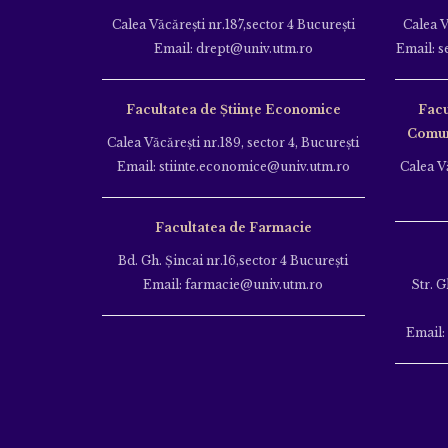
Calea Văcăreşti nr.187,sector 4 Bucureşti
Calea V
Email: drept@univ.utm.ro
Email: s
Facultatea de Științe Economice
Facu
Comuni
Calea Văcăreşti nr.189, sector 4, Bucureşti
Email: stiinte.economice@univ.utm.ro
Calea Vă
Facultatea de Farmacie
Bd. Gh. Şincai nr.16,sector 4 Bucureşti
Email: farmacie@univ.utm.ro
Str. G
Email: