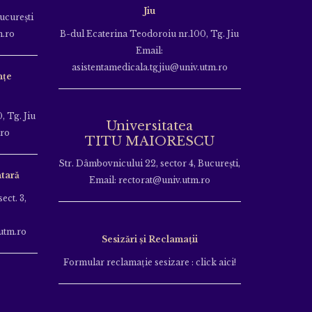
Jiu
Bucureşti
m.ro
B-dul Ecaterina Teodoroiu nr.100, Tg. Jiu
Email:
asistentamedicala.tgjiu@univ.utm.ro
nțe
, Tg. Jiu
Universitatea
.ro
TITU MAIORESCU
Str. Dâmbovnicului 22, sector 4, București,
tară
Email: rectorat@univ.utm.ro
ect. 3,
utm.ro
Sesizări și Reclamații
Formular reclamație sesizare : click aici!