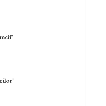
uncii”
rilor”