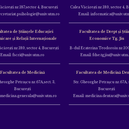
ăcăreşti nr.187,sector 4, Bucureşti
Calea Văcăreşti nr.189, sector 4, 
ecretariat.psihologie@univ.utm.ro
Email: informatica@univ.ut
ltatea de Ştiinţele Educației
Facultatea de Drept și Știi
care și Relații Internaționale
Economice Tg. Jiu
căreşti nr.189, sector 4, Bucureşti
B-dul Ecaterina Teodoroiu nr.100
Email: fscri@univ.utm.ro
Email: fdse.tgjiu@univ.utm
Facultatea de Medicină
Facultatea de Medicină Den
heorghe Petraşcu nr.67A,sect. 3,
Str. Gheorghe Petraşcu nr.67A, s
Bucureşti
Bucureşti
 medicina.generala@univ.utm.ro
Email: medicina.dentara@univ.