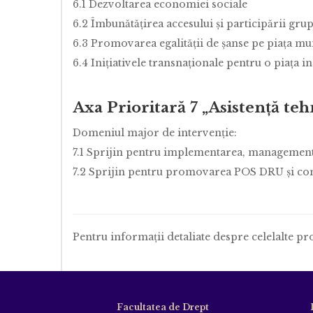
6.1 Dezvoltarea economiei sociale
6.2 Îmbunătăţirea accesului şi participării gru
6.3 Promovarea egalităţii de şanse pe piaţa mu
6.4 Iniţiativele transnaţionale pentru o piaţa i
Axa Prioritară 7 „Asistenţă teh
Domeniul major de intervenţie:
7.1 Sprijin pentru implementarea, management
7.2 Sprijin pentru promovarea POS DRU şi c
Pentru informaţii detaliate despre celelalte p
Facultatea de Drept