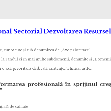
nal Sectorial Dezvoltarea Resur
e, cunoscute şi sub denumirea de „Axe prioritare”.
tă la rândul ei în mai multe subdomenii, denumite şi „Domenii
o axă prioritară dedicată asistenţei tehnice, astfel:
 formarea profesională în sprijinul creş
”
ţială de calitate