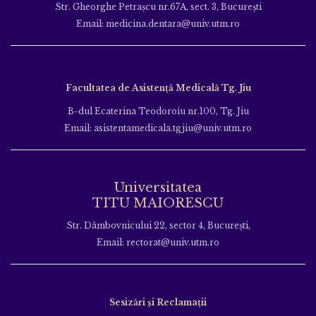
Str. Gheorghe Petraşcu nr.67A, sect. 3, Bucureşti
Email: medicina.dentara@univ.utm.ro
Facultatea de Asistență Medicală Tg. Jiu
B-dul Ecaterina Teodoroiu nr.100, Tg. Jiu
Email: asistentamedicala.tgjiu@univ.utm.ro
Universitatea
TITU MAIORESCU
Str. Dâmbovnicului 22, sector 4, București,
Email: rectorat@univ.utm.ro
Sesizări și Reclamații