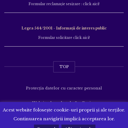
Formular reclamație sesizare : click aici!
Legea 544/2001 - Informații de interes public
Formular solicitare click aici!
TOP
Protecția datelor cu caracter personal
Website dezvoltat de
SenDesign
Acest website folosește cookie-uri proprii și ale terților.
Continuarea navigării implică acceptarea lor.