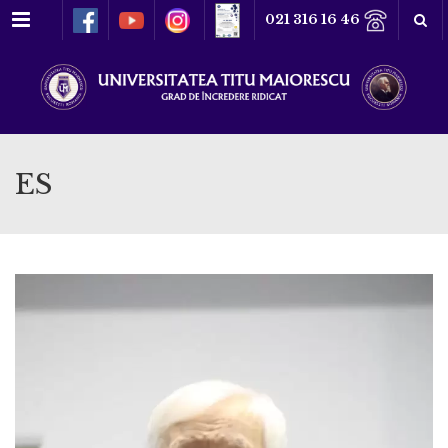
Meniu
021 316 16 46
ES