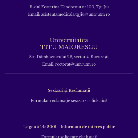
B-dul Ecaterina Teodoroiu nr.100, Tg. Jiu
Email: asistentamedicala.tgjiu@univ.utm.ro
Universitatea
TITU MAIORESCU
Str. Dâmbovnicului 22, sector 4, București,
Email: rectorat@univ.utm.ro
Sesizări și Reclamații
Formular reclamație sesizare : click aici!
Legea 544/2001 - Informații de interes public
Formular solicitare click aici!