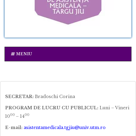
MENIU
SECRETAR:
Bradoschi Corina
PROGRAM DE LUCRU CU PUBLICUL:
Luni – Vineri
00
00
10
– 14
E-mail:
asistentamedicala.tgjiu@univ.utm.ro