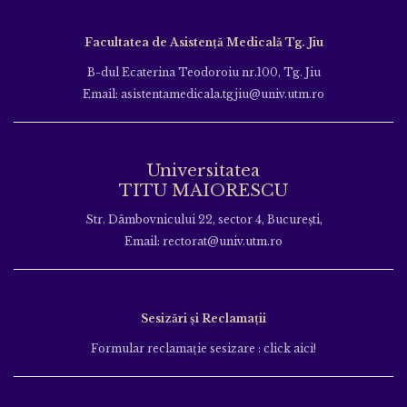
Facultatea de Asistență Medicală Tg. Jiu
B-dul Ecaterina Teodoroiu nr.100, Tg. Jiu
Email: asistentamedicala.tgjiu@univ.utm.ro
Universitatea
TITU MAIORESCU
Str. Dâmbovnicului 22, sector 4, București,
Email: rectorat@univ.utm.ro
Sesizări și Reclamații
Formular reclamație sesizare : click aici!