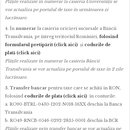
Plățile realizate în numerar la casieria Universității se
vor actualiza pe portalul de taxe în următoarea zi
lucrătoare.
4. În
numerar
la casieria oricărei sucursale a Băncii
Transilvania, pe întreg teritoriul României,
folosind
formularul pretipărit (click aici)
și
codurile de
plată (click aici)
Plățile realizate în numerar la casieria Băncii
Transilvania se vor actualiza pe portalul de taxe în 2 zile
lucrătoare.
5. Transfer bancar
pentru taxe care se achită în RON,
folosind
codurile de plata (click aici)
în conturile:
a. RO90-BTRL-0430-1202-N018-16XX deschis la Banca
Transilvania
b. RO49-RNCB-0546-0292-2835-0001 deschis la BCR
Pl
ăț
ile realizate prin transfer bancar se vor actualiza pe