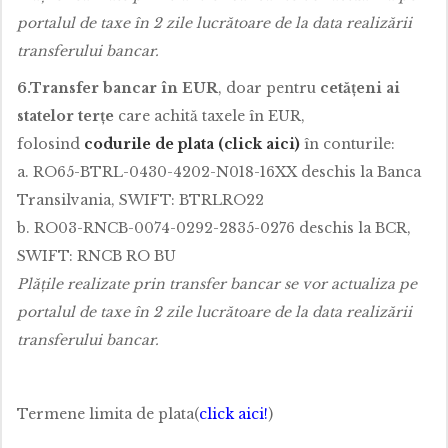
portalul de taxe
î
n 2 zile lucr
ă
toare de la data realiz
ă
rii
transferului bancar.
6.Transfer bancar în EUR
, doar pentru
cet
ăț
eni ai
statelor ter
ț
e
care achită taxele în EUR,
folosind
codurile de plata (click aici)
în conturile:
a. RO65-BTRL-0430-4202-N018-16XX deschis la Banca
Transilvania, SWIFT: BTRLRO22
b. RO03-RNCB-0074-0292-2835-0276 deschis la BCR,
SWIFT: RNCB RO BU
Plățile realizate prin transfer bancar se vor actualiza pe
portalul de taxe în 2 zile lucrătoare de la data realizării
transferului bancar.
Termene limita de plata(
click aici!
)