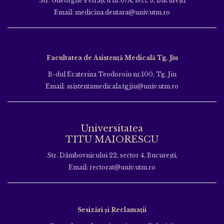
Str. Gheorghe Petraşcu nr.67A, sect. 3, Bucureşti
Email: medicina.dentara@univ.utm.ro
Facultatea de Asistență Medicală Tg. Jiu
B-dul Ecaterina Teodoroiu nr.100, Tg. Jiu
Email: asistentamedicala.tgjiu@univ.utm.ro
Universitatea
TITU MAIORESCU
Str. Dâmbovnicului 22, sector 4, București,
Email: rectorat@univ.utm.ro
Sesizări și Reclamații