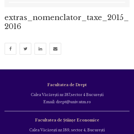
extras_nomenclator_taxe_2015_
2016
Facultatea de Drept
Calea Văcăreşti nr.187,sector 4 Bucureşti
Email: drept@univ.utm.ro
Facultatea de Științe Economice
Calea Văcăreşti nr.189, sector 4, Bucureşti