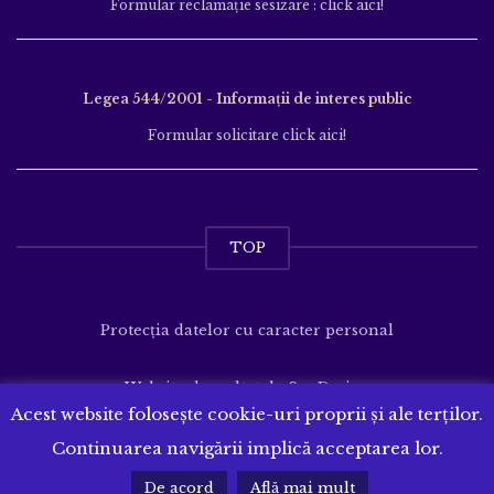
Formular reclamație sesizare : click aici!
Legea 544/2001 - Informații de interes public
Formular solicitare click aici!
TOP
Protecția datelor cu caracter personal
Website dezvoltat de
SenDesign
Acest website folosește cookie-uri proprii și ale terților.
Continuarea navigării implică acceptarea lor.
De acord
Află mai mult