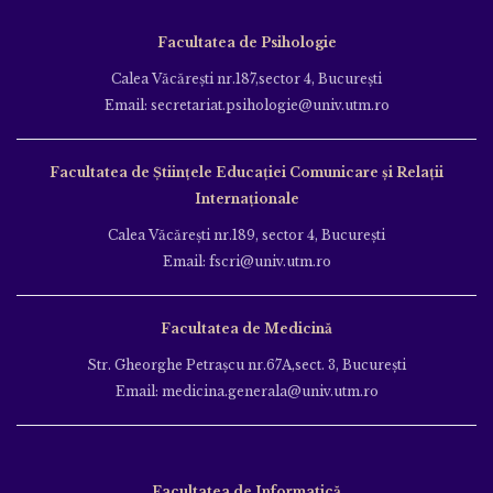
Facultatea de Psihologie
Calea Văcăreşti nr.187,sector 4, Bucureşti
Email: secretariat.psihologie@univ.utm.ro
Facultatea de Ştiinţele Educației Comunicare și Relații
Internaționale
Calea Văcăreşti nr.189, sector 4, Bucureşti
Email: fscri@univ.utm.ro
Facultatea de Medicină
Str. Gheorghe Petraşcu nr.67A,sect. 3, Bucureşti
Email: medicina.generala@univ.utm.ro
Facultatea de Informatică