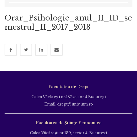
Orar_Psihologie_anul_II_ID_se
mestrul_II_2017_2018
Facultatea de Drept
Calea Văcăreşti nr.187,sector 4 Bucureşti
Email: drept@univ.utm.ro
Facultatea de Științe Economice
Calea Văcăreşti nr.189, sector 4, Bucureşti