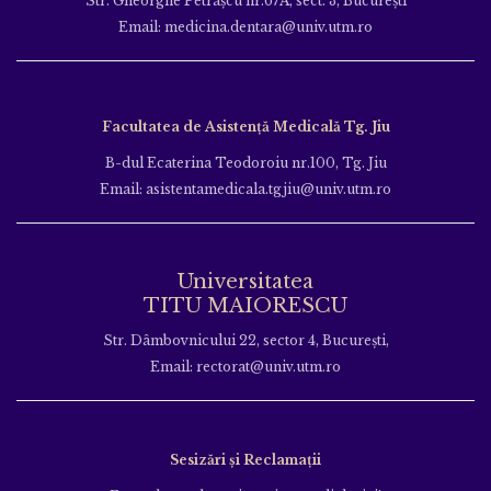
Str. Gheorghe Petraşcu nr.67A, sect. 3, Bucureşti
Email: medicina.dentara@univ.utm.ro
Facultatea de Asistență Medicală Tg. Jiu
B-dul Ecaterina Teodoroiu nr.100, Tg. Jiu
Email: asistentamedicala.tgjiu@univ.utm.ro
Universitatea
TITU MAIORESCU
Str. Dâmbovnicului 22, sector 4, București,
Email: rectorat@univ.utm.ro
Sesizări și Reclamații