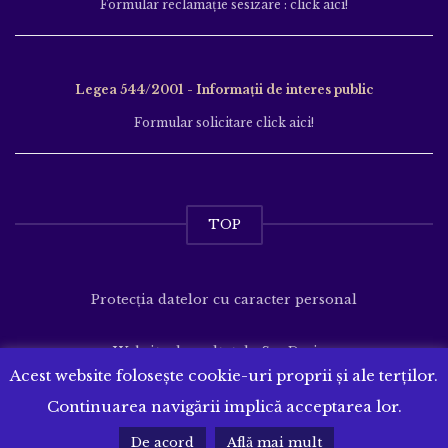
Formular reclamație sesizare : click aici!
Legea 544/2001 - Informații de interes public
Formular solicitare click aici!
TOP
Protecția datelor cu caracter personal
Website dezvoltat de
SenDesign
Acest website folosește cookie-uri proprii și ale terților.
Continuarea navigării implică acceptarea lor.
De acord
Află mai mult