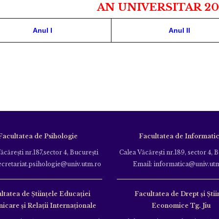
AN UNIVERSITAR 20
Anul I
Anul II
Facultatea de Psihologie
Facultatea de Informati
ăcăreşti nr.187,sector 4, Bucureşti
Calea Văcăreşti nr.189, sector 4, 
ecretariat.psihologie@univ.utm.ro
Email: informatica@univ.ut
ltatea de Ştiinţele Educației
Facultatea de Drept și Știi
care și Relații Internaționale
Economice Tg. Jiu