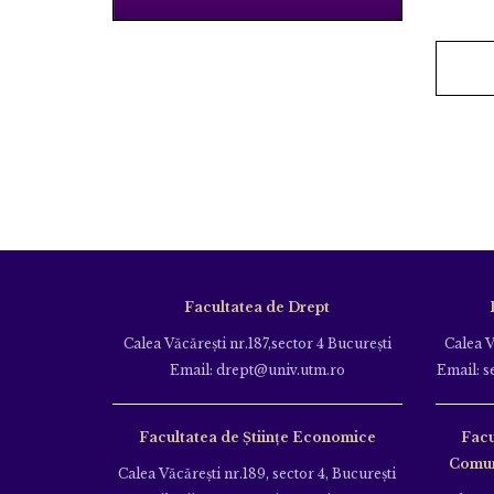
Facultatea de Drept
Calea Văcăreşti nr.187,sector 4 Bucureşti
Calea V
Email: drept@univ.utm.ro
Email: s
Facultatea de Științe Economice
Facu
Comuni
Calea Văcăreşti nr.189, sector 4, Bucureşti