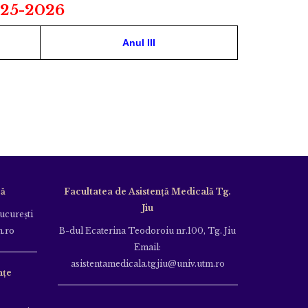
25-2026
Anul III
că
Facultatea de Asistență Medicală Tg.
Jiu
Bucureşti
m.ro
B-dul Ecaterina Teodoroiu nr.100, Tg. Jiu
Email:
asistentamedicala.tgjiu@univ.utm.ro
nțe