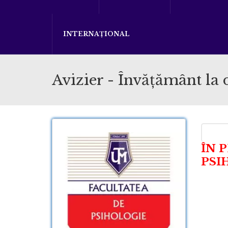
INTERNAȚIONAL
Avizier - Învăţământ la 
ÎN 
PSI