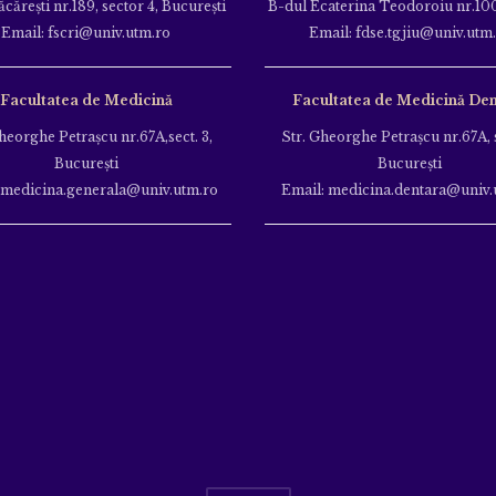
căreşti nr.189, sector 4, Bucureşti
B-dul Ecaterina Teodoroiu nr.100
Email: fscri@univ.utm.ro
Email: fdse.tgjiu@univ.utm
Facultatea de Medicină
Facultatea de Medicină Den
heorghe Petraşcu nr.67A,sect. 3,
Str. Gheorghe Petraşcu nr.67A, s
Bucureşti
Bucureşti
 medicina.generala@univ.utm.ro
Email: medicina.dentara@univ.