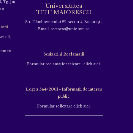
, Tg. Jiu
Universitatea
.ro
TITU MAIORESCU
Str. Dâmbovnicului 22, sector 4, București,
tară
Email: rectorat@univ.utm.ro
ect. 3,
utm.ro
Sesizări și Reclamații
Formular reclamație sesizare : click aici!
Legea 544/2001 - Informații de interes
public
Formular solicitare click aici!