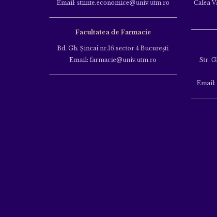
Email: stiinte.economice@univ.utm.ro
Calea Vă
Facultatea de Farmacie
Bd. Gh. Şincai nr.16,sector 4 Bucureşti
Email: farmacie@univ.utm.ro
Str. G
Email: