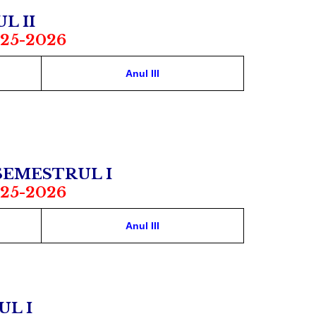
L II
25-2026
Anul III
SEMESTRUL I
25-2026
Anul III
L I