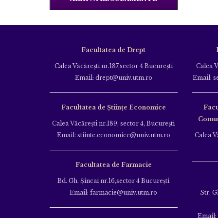
Facultatea de Drept
Calea Văcăreşti nr.187,sector 4 Bucureşti
Calea V
Email: drept@univ.utm.ro
Email: s
Facultatea de Științe Economice
Facu
Comuni
Calea Văcăreşti nr.189, sector 4, Bucureşti
Email: stiinte.economice@univ.utm.ro
Calea Vă
Facultatea de Farmacie
Bd. Gh. Şincai nr.16,sector 4 Bucureşti
Email: farmacie@univ.utm.ro
Str. G
Email: