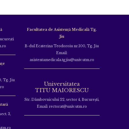
că
Facultatea de Asistență Medicală Tg.
Jiu
Bucureşti
m.ro
B-dul Ecaterina Teodoroiu nr.100, Tg. Jiu
Email:
asistentamedicala.tgjiu@univ.utm.ro
nțe
, Tg. Jiu
Universitatea
.ro
TITU MAIORESCU
Str. Dâmbovnicului 22, sector 4, București,
tară
Email: rectorat@univ.utm.ro
ect. 3,
utm.ro