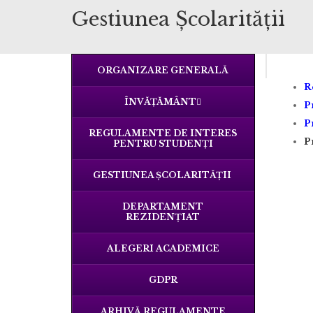
Gestiunea Școlarității
ORGANIZARE GENERALĂ
R
ÎNVĂȚĂMÂNT
P
P
REGULAMENTE DE INTERES
P
PENTRU STUDENȚI
GESTIUNEA ȘCOLARITĂȚII
DEPARTAMENT
REZIDENȚIAT
ALEGERI ACADEMICE
GDPR
ARHIVĂ REGULAMENTE