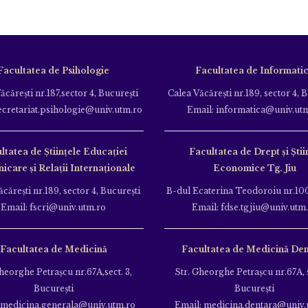
Facultatea de Psihologie
Facultatea de Informati
ăcăreşti nr.187,sector 4, Bucureşti
Calea Văcăreşti nr.189, sector 4, 
ecretariat.psihologie@univ.utm.ro
Email: informatica@univ.ut
ltatea de Ştiinţele Educației
Facultatea de Drept și Știi
care și Relații Internaționale
Economice Tg. Jiu
căreşti nr.189, sector 4, Bucureşti
B-dul Ecaterina Teodoroiu nr.100
Email: fscri@univ.utm.ro
Email: fdse.tgjiu@univ.utm
Facultatea de Medicină
Facultatea de Medicină Den
heorghe Petraşcu nr.67A,sect. 3,
Str. Gheorghe Petraşcu nr.67A, s
Bucureşti
Bucureşti
 medicina.generala@univ.utm.ro
Email: medicina.dentara@univ.