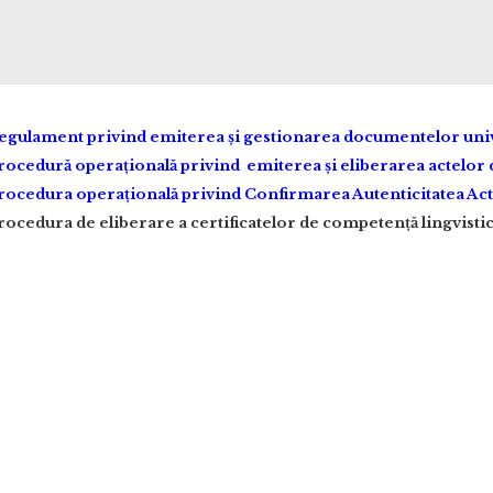
egulament privind emiterea și gestionarea documentelor univ
rocedură operațională privind emiterea și eliberarea actelor d
rocedura operațională privind Confirmarea Autenticitatea Acte
rocedura de eliberare a certificatelor de competență lingvisti