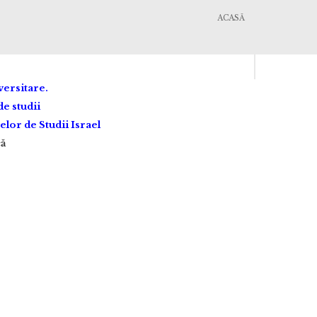
ACASĂ
ersitare.
e studii
lor de Studii Israel
că