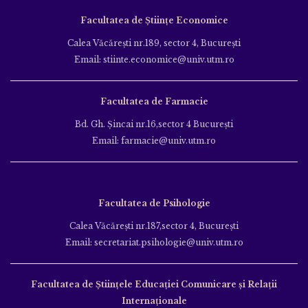
Facultatea de Științe Economice
Calea Văcăreşti nr.189, sector 4, Bucureşti
Email: stiinte.economice@univ.utm.ro
Facultatea de Farmacie
Bd. Gh. Şincai nr.16,sector 4 Bucureşti
Email: farmacie@univ.utm.ro
Facultatea de Psihologie
Calea Văcăreşti nr.187,sector 4, Bucureşti
Email: secretariat.psihologie@univ.utm.ro
Facultatea de Ştiinţele Educației Comunicare și Relații
Internaționale