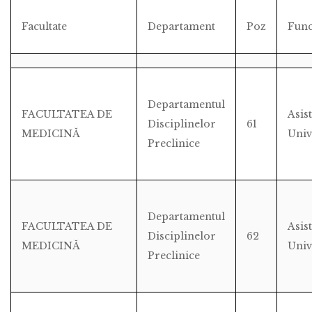
Facultate
Departament
Poz
Func
Departamentul
FACULTATEA DE
Asist
Disciplinelor
61
MEDICINĂ
Univ
Preclinice
Departamentul
FACULTATEA DE
Asist
Disciplinelor
62
MEDICINĂ
Univ
Preclinice