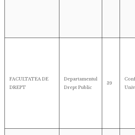
FACULTATEA DE
Departamentul
Conf
39
DREPT
Drept Public
Univ