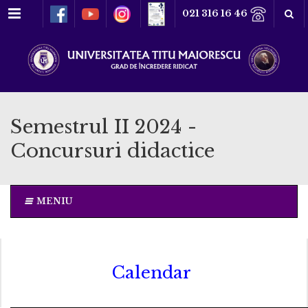
Meniu
021 316 16 46
Semestrul II 2024 -
Concursuri didactice
MENIU
Calendar