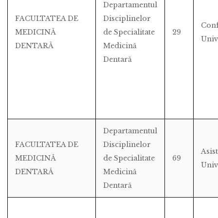
Departamentul
FACULTATEA DE
Disciplinelor
Conf
MEDICINĂ
de Specialitate
29
Univ
DENTARĂ
Medicină
Dentară
Departamentul
FACULTATEA DE
Disciplinelor
Asist
MEDICINĂ
de Specialitate
69
Univ
DENTARĂ
Medicină
Dentară