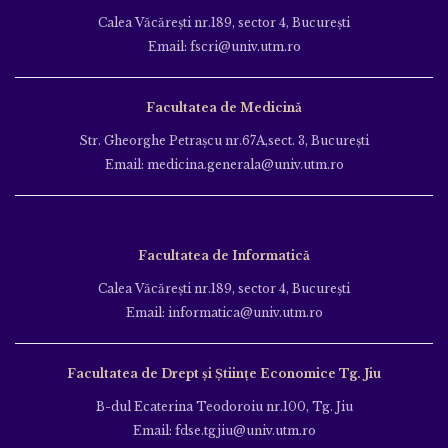
Calea Văcăreşti nr.189, sector 4, Bucureşti
Email: fscri@univ.utm.ro
Facultatea de Medicină
Str. Gheorghe Petraşcu nr.67A,sect. 3, Bucureşti
Email: medicina.generala@univ.utm.ro
Facultatea de Informatică
Calea Văcăreşti nr.189, sector 4, Bucureşti
Email: informatica@univ.utm.ro
Facultatea de Drept și Științe Economice Tg. Jiu
B-dul Ecaterina Teodoroiu nr.100, Tg. Jiu
Email: fdse.tgjiu@univ.utm.ro