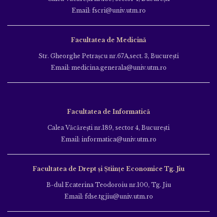
Email: fscri@univ.utm.ro
Facultatea de Medicină
Str. Gheorghe Petraşcu nr.67A,sect. 3, Bucureşti
Email: medicina.generala@univ.utm.ro
Facultatea de Informatică
Calea Văcăreşti nr.189, sector 4, Bucureşti
Email: informatica@univ.utm.ro
Facultatea de Drept și Științe Economice Tg. Jiu
B-dul Ecaterina Teodoroiu nr.100, Tg. Jiu
Email: fdse.tgjiu@univ.utm.ro