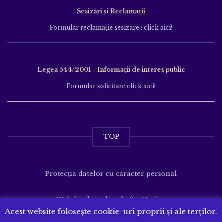
Sesizări și Reclamații
Formular reclamație sesizare : click aici!
Legea 544/2001 - Informații de interes public
Formular solicitare click aici!
TOP
Protecția datelor cu caracter personal
Website dezvoltat de
SenDesign
Acest website folosește cookie-uri proprii și ale terților.