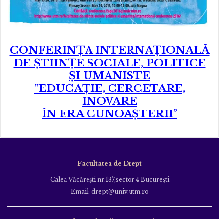
CONFERINȚA INTERNAȚIONALĂ
DE ȘTIINȚE SOCIALE, POLITICE
ȘI UMANISTE
”EDUCAȚIE, CERCETARE,
INOVARE
ÎN ERA CUNOAȘTERII”
Facultatea de Drept
Calea Văcăreşti nr.187,sector 4 Bucureşti
Email: drept@univ.utm.ro