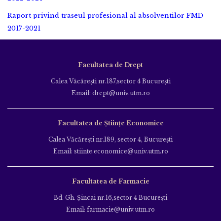
Raport privind traseul profesional al absolventilor FMD
2017-2021
Facultatea de Drept
Calea Văcăreşti nr.187,sector 4 Bucureşti
Email: drept@univ.utm.ro
Facultatea de Științe Economice
Calea Văcăreşti nr.189, sector 4, Bucureşti
Email: stiinte.economice@univ.utm.ro
Facultatea de Farmacie
Bd. Gh. Şincai nr.16,sector 4 Bucureşti
Email: farmacie@univ.utm.ro