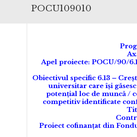
POCU109010
Prog
Ax
Apel proiecte: POCU/90/6.13/
Obiectivul specific 6.13 – Cre
universitar care își găses
potențial loc de muncă / c
competitiv identificate co
Ti
Contr
Proiect cofinanţat din Fon