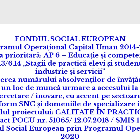
FONDUL SOCIAL EUROPEAN
ramul Operaţional Capital Uman 2014
a prioritară: AP 6 – Educație și compete
6.14 „Stagii de practică elevi și studen
industrie și servicii”
șterea numărului absolvenților de învăță
c un loc de muncă urmare a accesului la a
ercetare / inovare, cu accent pe sectoa
nform SNC și domeniile de specializar
tlul proiectului: CALITATE ÎN PRACTI
act POCU nr. 51065/ 12.07.2018 / SMIS 
dul Social European prin Programul Ope
2020