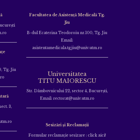
că
Facultatea de Asistență Medicală Tg.
Jiu
Bucureşti
m.ro
B-dul Ecaterina Teodoroiu nr.100, Tg. Jiu
Email:
asistentamedicala.tgjiu@univ.utm.ro
nțe
, Tg. Jiu
Universitatea
.ro
TITU MAIORESCU
Str. Dâmbovnicului 22, sector 4, București,
tară
Email: rectorat@univ.utm.ro
ect. 3,
utm.ro
Sesizări și Reclamații
Formular reclamație sesizare : click aici!