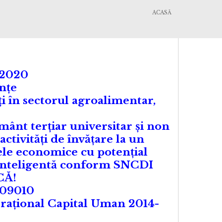
ACASĂ
-2020
nțe
ți în sectorul agroalimentar,
mânt terțiar universitar și non
ctivități de învățare la un
rele economice cu potențial
e inteligentă conform SNCDI
CĂ!
109010
raţional Capital Uman 2014-