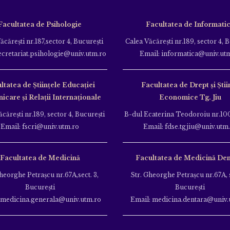
Facultatea de Psihologie
Facultatea de Informati
ăcăreşti nr.187,sector 4, Bucureşti
Calea Văcăreşti nr.189, sector 4, 
ecretariat.psihologie@univ.utm.ro
Email: informatica@univ.ut
ltatea de Ştiinţele Educației
Facultatea de Drept și Știi
care și Relații Internaționale
Economice Tg. Jiu
căreşti nr.189, sector 4, Bucureşti
B-dul Ecaterina Teodoroiu nr.100
Email: fscri@univ.utm.ro
Email: fdse.tgjiu@univ.utm
Facultatea de Medicină
Facultatea de Medicină Den
heorghe Petraşcu nr.67A,sect. 3,
Str. Gheorghe Petraşcu nr.67A, s
Bucureşti
Bucureşti
 medicina.generala@univ.utm.ro
Email: medicina.dentara@univ.