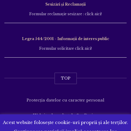
Sesizări și Reclamații
Formular reclamație sesizare : click aici!
Legea 544/2001 - Informații de interes public
Formular solicitare click aici!
TOP
Protecția datelor cu caracter personal
Website dezvoltat de
SenDesign
Acest website folosește cookie-uri proprii și ale terților.