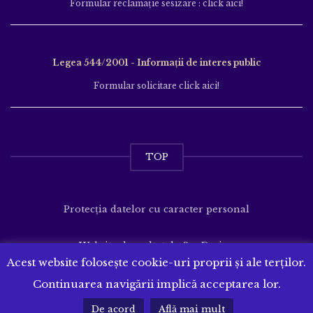
Formular reclamație sesizare : click aici!
Legea 544/2001 - Informații de interes public
Formular solicitare click aici!
TOP
Protecția datelor cu caracter personal
Website dezvoltat de
SenDesign
Acest website folosește cookie-uri proprii și ale terților.
Continuarea navigării implică acceptarea lor.
De acord
Află mai mult