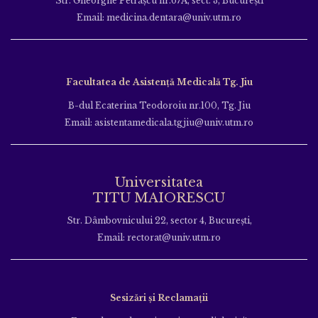
Str. Gheorghe Petraşcu nr.67A, sect. 3, Bucureşti
Email: medicina.dentara@univ.utm.ro
Facultatea de Asistență Medicală Tg. Jiu
B-dul Ecaterina Teodoroiu nr.100, Tg. Jiu
Email: asistentamedicala.tgjiu@univ.utm.ro
Universitatea
TITU MAIORESCU
Str. Dâmbovnicului 22, sector 4, București,
Email: rectorat@univ.utm.ro
Sesizări și Reclamații