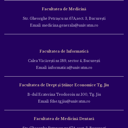
Facultatea de Medicină
Str. Gheorghe Petraşcu nr.67A,sect. 3, Bucureşti
Email: medicina.generala@univ.utm.ro
Facultatea de Informatică
Calea Văcăreşti nr.189, sector 4, Bucureşti
Email: informatica@univ.utm.ro
Facultatea de Drept și Științe Economice Tg. Jiu
B-dul Ecaterina Teodoroiu nr.100, Tg. Jiu
Email: fdse.tgjiu@univ.utm.ro
Facultatea de Medicină Dentară