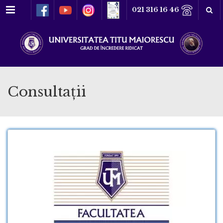
Meniu
021 316 16 46
Consultații