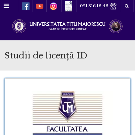
Meniu
021 316 16 46
Studii de licență ID