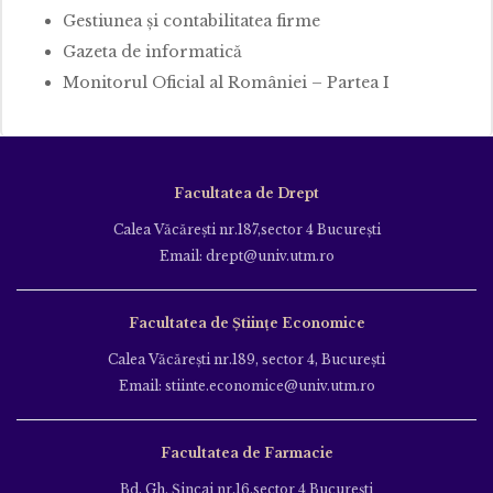
Gestiunea şi contabilitatea firme
Gazeta de informatică
Monitorul Oficial al României – Partea I
Facultatea de Drept
Calea Văcăreşti nr.187,sector 4 Bucureşti
Email: drept@univ.utm.ro
Facultatea de Științe Economice
Calea Văcăreşti nr.189, sector 4, Bucureşti
Email: stiinte.economice@univ.utm.ro
Facultatea de Farmacie
Bd. Gh. Şincai nr.16,sector 4 Bucureşti