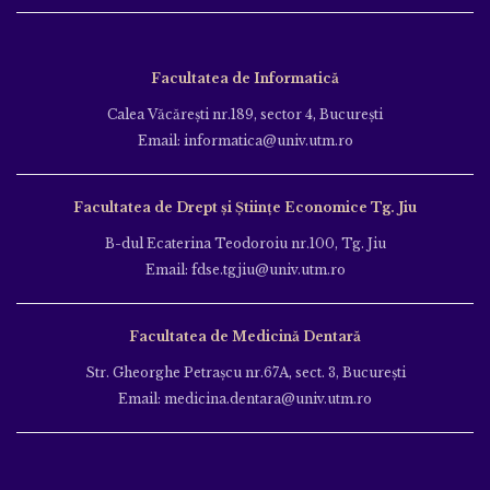
Facultatea de Informatică
Calea Văcăreşti nr.189, sector 4, Bucureşti
Email: informatica@univ.utm.ro
Facultatea de Drept și Științe Economice Tg. Jiu
B-dul Ecaterina Teodoroiu nr.100, Tg. Jiu
Email: fdse.tgjiu@univ.utm.ro
Facultatea de Medicină Dentară
Str. Gheorghe Petraşcu nr.67A, sect. 3, Bucureşti
Email: medicina.dentara@univ.utm.ro