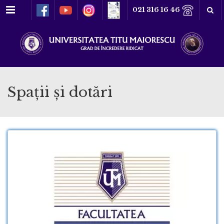
Meniu
021 316 16 46
Spaţii şi dotări