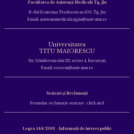
Facultatea de Asistență Medicală Tg. Jiu
B-dul Ecaterina Teodoroiu nr.100, Tg. Jiu
Email: asistentamedicala.tgjiu@univ.utm.ro
Universitatea
TITU MAIORESCU
Str. Dâmbovnicului 22, sector 4, București,
Email: rectorat@univ.utm.ro
Sesizări și Reclamații
Formular reclamație sesizare : click aici!
Legea 544/2001 - Informații de interes public