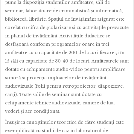
pune la dispoziţia studenţilor amfiteatre, săli de
seminar, laboratoare de criminalistică şi informatică,
bibliotecă, librărie. Spaţiul de învăţământ asigurat este
corelat cu cifra de şcolarizare şi cu activităţile prevăzute
in planul de învăţământ. Activităţile didactice se
desfăşoară conform programelor orare în trei
amfiteatre cu o capacitate de 200 de locuri fiecare şi în
15 săli cu capacitate de 30-40 de locuri. Amfiteatrele sunt
dotate cu echipamente audio-video pentru amplificare
sonoră şi proiecţia mijloacelor de învăţământ
audiovizuale (folii pentru retroproiector, diapozitive,
cărţi). Toate sălile de seminar sunt dotate cu
echipamente tehnice audiovizuale, camere de luat
vederi şi aer condiţionat.
Însuşirea cunoştinţelor teoretice de către studenţi este
exemplificată cu studii de caz in laboratorul de