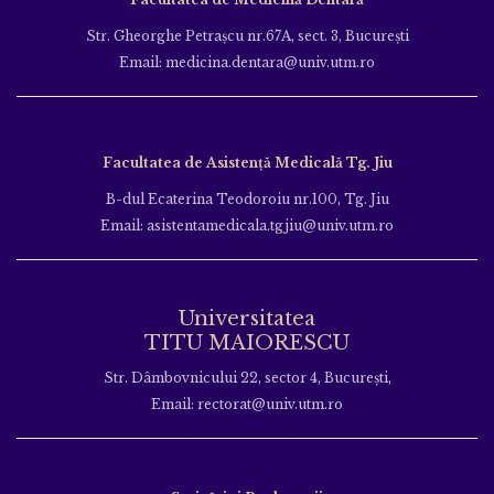
Str. Gheorghe Petraşcu nr.67A, sect. 3, Bucureşti
Email: medicina.dentara@univ.utm.ro
Facultatea de Asistență Medicală Tg. Jiu
B-dul Ecaterina Teodoroiu nr.100, Tg. Jiu
Email: asistentamedicala.tgjiu@univ.utm.ro
Universitatea
TITU MAIORESCU
Str. Dâmbovnicului 22, sector 4, București,
Email: rectorat@univ.utm.ro