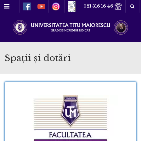
Meniu
021 316 16 46
Spaţii şi dotări