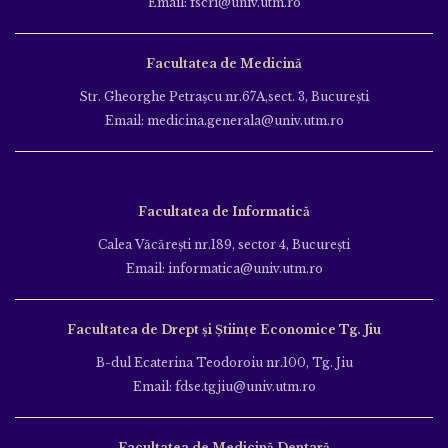
Email: fscri@univ.utm.ro
Facultatea de Medicină
Str. Gheorghe Petraşcu nr.67A,sect. 3, Bucureşti
Email: medicina.generala@univ.utm.ro
Facultatea de Informatică
Calea Văcăreşti nr.189, sector 4, Bucureşti
Email: informatica@univ.utm.ro
Facultatea de Drept și Științe Economice Tg. Jiu
B-dul Ecaterina Teodoroiu nr.100, Tg. Jiu
Email: fdse.tgjiu@univ.utm.ro
Facultatea de Medicină Dentară