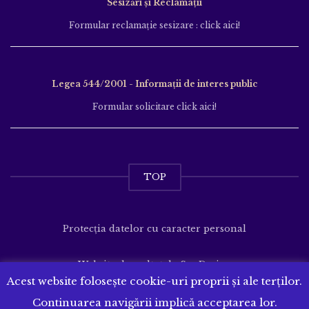
Sesizări și Reclamații
Formular reclamație sesizare : click aici!
Legea 544/2001 - Informații de interes public
Formular solicitare click aici!
TOP
Protecția datelor cu caracter personal
Website dezvoltat de
SenDesign
Acest website folosește cookie-uri proprii și ale terților.
Continuarea navigării implică acceptarea lor.