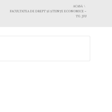
ACASĂ
FACULTATEA DE DREPT ȘI ȘTIINȚE ECONOMICE –
TG. JIU