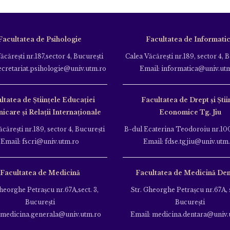
Facultatea de Psihologie
Facultatea de Informati
ăcăreşti nr.187,sector 4, Bucureşti
Calea Văcăreşti nr.189, sector 4, 
ecretariat.psihologie@univ.utm.ro
Email: informatica@univ.ut
ltatea de Ştiinţele Educației
Facultatea de Drept și Știi
care și Relații Internaționale
Economice Tg. Jiu
căreşti nr.189, sector 4, Bucureşti
B-dul Ecaterina Teodoroiu nr.100
Email: fscri@univ.utm.ro
Email: fdse.tgjiu@univ.utm
Facultatea de Medicină
Facultatea de Medicină Den
heorghe Petraşcu nr.67A,sect. 3,
Str. Gheorghe Petraşcu nr.67A, s
Bucureşti
Bucureşti
 medicina.generala@univ.utm.ro
Email: medicina.dentara@univ.