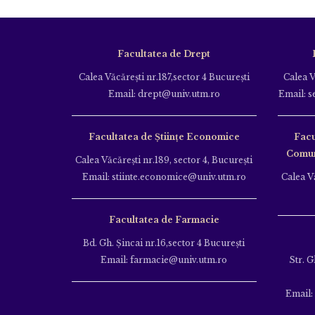
Facultatea de Drept
Calea Văcăreşti nr.187,sector 4 Bucureşti
Calea V
Email: drept@univ.utm.ro
Email: s
Facultatea de Științe Economice
Facu
Comuni
Calea Văcăreşti nr.189, sector 4, Bucureşti
Email: stiinte.economice@univ.utm.ro
Calea Vă
Facultatea de Farmacie
Bd. Gh. Şincai nr.16,sector 4 Bucureşti
Email: farmacie@univ.utm.ro
Str. G
Email: