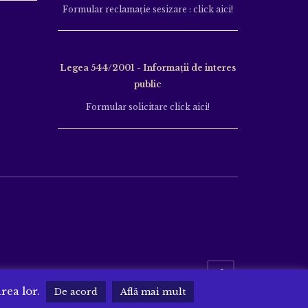
Formular reclamație sesizare : click aici!
Legea 544/2001 - Informații de interes
public
Formular solicitare click aici!
area lor.
De acord
Află mai mult