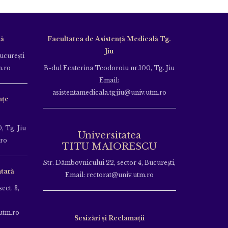
că
Facultatea de Asistență Medicală Tg.
Jiu
Bucureşti
m.ro
B-dul Ecaterina Teodoroiu nr.100, Tg. Jiu
Email:
asistentamedicala.tgjiu@univ.utm.ro
nțe
, Tg. Jiu
Universitatea
.ro
TITU MAIORESCU
Str. Dâmbovnicului 22, sector 4, București,
tară
Email: rectorat@univ.utm.ro
ect. 3,
utm.ro
Sesizări și Reclamații