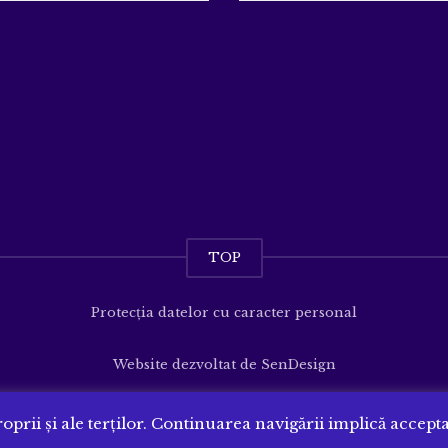
TOP
Protecția datelor cu caracter personal
Website dezvoltat de
SenDesign
oprii și ale terților. Continuarea navigării implică accept